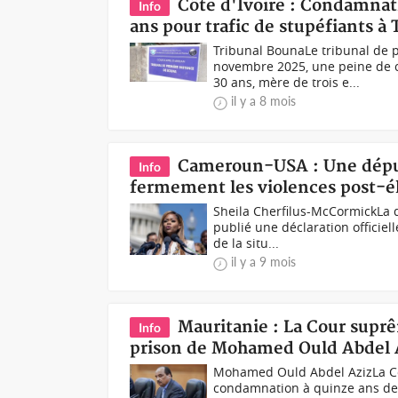
Côte d'Ivoire : Condamnat
Info
ans pour trafic de stupéfiants à 
Tribunal BounaLe tribunal de 
novembre 2025, une peine de c
30 ans, mère de trois e...
il y a 8 mois
Cameroun-USA : Une dépu
Info
fermement les violences post-él
Sheila Cherfilus-McCormickLa 
publié une déclaration officie
de la situ...
il y a 9 mois
Mauritanie : La Cour supr
Info
prison de Mohamed Ould Abdel 
Mohamed Ould Abdel AzizLa Co
condamnation à quinze ans de 