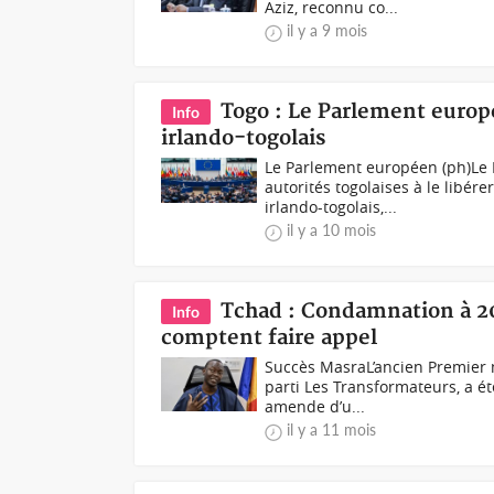
Aziz, reconnu co...
il y a 9 mois
Togo : Le Parlement europ
Info
irlando-togolais
Le Parlement européen (ph)Le 
autorités togolaises à le libé
irlando-togolais,...
il y a 10 mois
Tchad : Condamnation à 20
Info
comptent faire appel
Succès MasraL’ancien Premier m
parti Les Transformateurs, a 
amende d’u...
il y a 11 mois