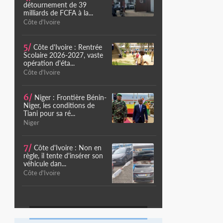
détournement de 39
milliards de FCFA à la...
Côte d'Ivoire
5/
Côte d'Ivoire : Rentrée
Scolaire 2026-2027, vaste
opération d'éta...
Côte d'Ivoire
6/
Niger : Frontière Bénin-
Niger, les conditions de
Tiani pour sa ré...
Niger
7/
Côte d'Ivoire : Non en
règle, il tente d'insérer son
véhicule dan...
Côte d'Ivoire