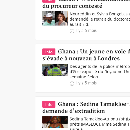
du procureur contesté
Noureddin et Sylvia BongoLes 
demandé le retrait du doctora
aurait « d...
il y a 5 mois
Ghana : Un jeune en voie 
Info
s'évade à nouveau à Londres
Des agents de la police métrop
d'être expulsé du Royaume-Uni
semaine.Selon...
il y a 5 mois
Ghana : Sedina Tamakloe-A
Info
demande d'extradition
Sedina Tamakloe-Attionu (ph)L'
prêts (MASLOC), Mme Sedina Tam
suite à...