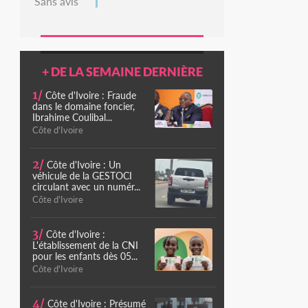
Sans avis
+ DE LA SEMAINE DERNIÈRE
1/
Côte d'Ivoire : Fraude
dans le domaine foncier,
Ibrahime Coulibal...
Côte d'Ivoire
2/
Côte d'Ivoire : Un
véhicule de la GESTOCI
circulant avec un numér...
Côte d'Ivoire
3/
Côte d'Ivoire :
L'établissement de la CNI
pour les enfants dès 05...
Côte d'Ivoire
4/
Côte d'Ivoire : Présumé