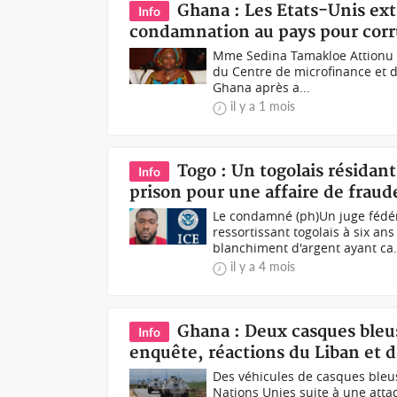
Ghana : Les Etats-Unis ex
Info
condamnation au pays pour corr
Mme Sedina Tamakloe Attionu (p
du Centre de microfinance et 
Ghana après a...
il y a 1 mois
Togo : Un togolais résidan
Info
prison pour une affaire de fraud
Le condamné (ph)Un juge fédé
ressortissant togolais à six a
blanchiment d'argent ayant ca.
il y a 4 mois
Ghana : Deux casques bleu
Info
enquête, réactions du Liban et d
Des véhicules de casques ble
Nations Unies suite à une atta