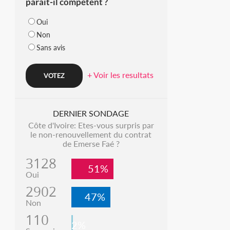
parait-il compétent ?
Oui
Non
Sans avis
+ Voir les resultats
DERNIER SONDAGE
Côte d'Ivoire: Etes-vous surpris par
le non-renouvellement du contrat
de Emerse Faé ?
3128
51%
Oui
2902
47%
Non
110
2%