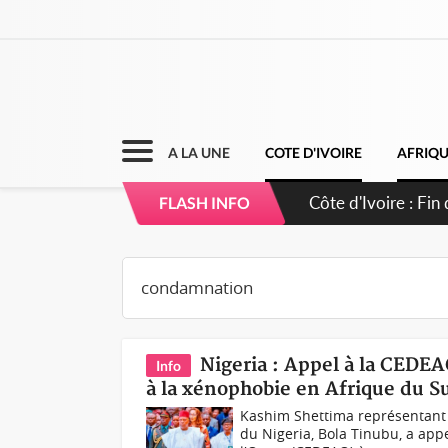
A LA UNE
COTE D'IVOIRE
AFRIQ
Côte d'Ivoire : Ou
FLASH INFO
Nigeria : Appel à la CEDEA
Info
à la xénophobie en Afrique du S
Kashim Shettima représentant
du Nigeria, Bola Tinubu, a ap