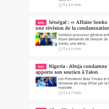
il y a 6 mois
Sénégal : « Affaire Sonko 
Info
une révision de la condamnatio
SonkoLe procureur général près
d’une demande de révision de 
Sonko, une décis...
il y a 6 mois
Nigeria : Abuja condamne l
Info
apporte son soutien à Talon
Les Présidents Bola Tinubu et
tentative de coup d’Etat par la
matinée...
il y a 7 mois