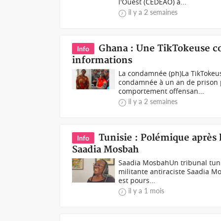
l'Ouest (CEDEAO) à...
il y a 2 semaines
Ghana : Une TikTokeuse c
Info
informations
La condamnée (ph)La TikTokeus
condamnée à un an de prison pa
comportement offensan...
il y a 2 semaines
Tunisie : Polémique après
Info
Saadia Mosbah
Saadia MosbahUn tribunal tuni
militante antiraciste Saadia M
est pours...
il y a 1 mois