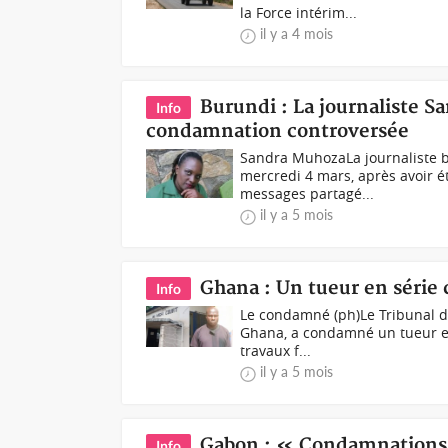
la Force intérim...
il y a 4 mois
Burundi : La journaliste S
Info
condamnation controversée
Sandra MuhozaLa journaliste b
mercredi 4 mars, après avoir 
messages partagé...
il y a 5 mois
Ghana : Un tueur en série
Info
Le condamné (ph)Le Tribunal d
Ghana, a condamné un tueur en s
travaux f...
il y a 5 mois
Gabon : « Condamnations d
Info