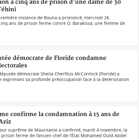
ion à cinq ans de prison d'une dame de 30
Téhini
première instance de Bouna a prononcé, mercredi 26
inq ans de prison ferme contre O. Barakissa, une femme de
tée démocrate de Floride condamne
ectorales
députée démocrate Sheila Cherfilus-McCormick (Floride) a
lle exprimant sa profonde préoccupation face à la détérioration
ême confirme la condamnation à 15 ans de
Aziz
ur suprême de Mauritanie a confirmé, mardi 4 novembre, la
prison ferme de l’ancien chef de l’État Mohamed Ould Abdel