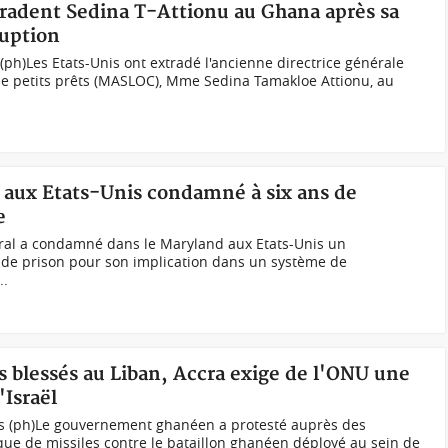
tradent Sedina T-Attionu au Ghana après sa
uption
h)Les Etats-Unis ont extradé l'ancienne directrice générale
de petits prêts (MASLOC), Mme Sedina Tamakloe Attionu, au
t aux Etats-Unis condamné à six ans de
e
ral a condamné dans le Maryland aux Etats-Unis un
ns de prison pour son implication dans un système de
..
s blessés au Liban, Accra exige de l'ONU une
'Israël
us (ph)Le gouvernement ghanéen a protesté auprès des
que de missiles contre le bataillon ghanéen déployé au sein de