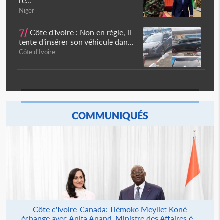
ré...
Niger
7/
Côte d'Ivoire : Non en règle, il
tente d'insérer son véhicule dan...
Côte d'Ivoire
COMMUNIQUÉS
Côte d'Ivoire-Canada: Tiémoko Meyliet Koné
échange avec Anita Anand, Ministre des Affaires é...