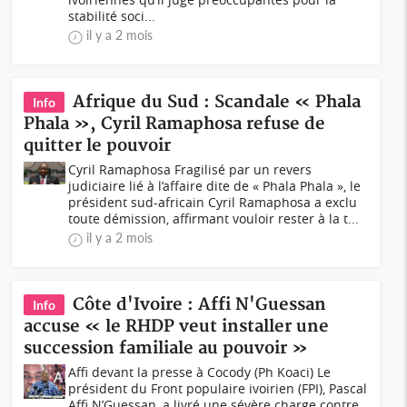
stabilité soci...
il y a 2 mois
Afrique du Sud : Scandale « Phala
Info
Phala », Cyril Ramaphosa refuse de
quitter le pouvoir
Cyril Ramaphosa Fragilisé par un revers
judiciaire lié à l’affaire dite de « Phala Phala », le
président sud-africain Cyril Ramaphosa a exclu
toute démission, affirmant vouloir rester à la t...
il y a 2 mois
Côte d'Ivoire : Affi N'Guessan
Info
accuse « le RHDP veut installer une
succession familiale au pouvoir »
Affi devant la presse à Cocody (Ph Koaci) Le
président du Front populaire ivoirien (FPI), Pascal
Affi N’Guessan, a livré une sévère charge contre