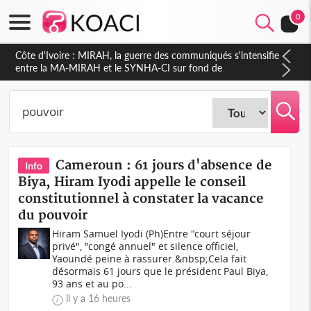
0
Côte d'Ivoire : Indépendance 2026, Thiam plaide pour un
environnement démocratique plus apaisé
Cameroun : 61 jours d'absence de
Info
Biya, Hiram Iyodi appelle le conseil
constitutionnel à constater la vacance
du pouvoir
Hiram Samuel Iyodi (Ph)Entre "court séjour
privé", "congé annuel" et silence officiel,
Yaoundé peine à rassurer.&nbsp;Cela fait
désormais 61 jours que le président Paul Biya,
93 ans et au po...
il y a 16 heures