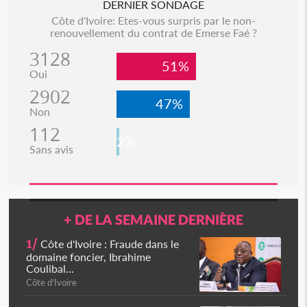
DERNIER SONDAGE
Côte d'Ivoire: Etes-vous surpris par le non-
renouvellement du contrat de Emerse Faé ?
3128
51%
Oui
2902
47%
Non
112
2%
Sans avis
+ DE LA SEMAINE DERNIÈRE
1/
Côte d'Ivoire : Fraude dans le
domaine foncier, Ibrahime
Coulibal...
Côte d'Ivoire