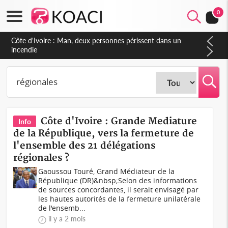
0
Côte d'Ivoire : Séileu, la célébration de la fête nationale
transformée en vaste campagne contre les produits
dépigmentants dangereux
Côte d'Ivoire : Grande Mediature
Info
de la République, vers la fermeture de
l'ensemble des 21 délégations
régionales ?
Gaoussou Touré, Grand Médiateur de la
République (DR)&nbsp;Selon des informations
de sources concordantes, il serait envisagé par
les hautes autorités de la fermeture unilatérale
de l'ensemb...
il y a 2 mois