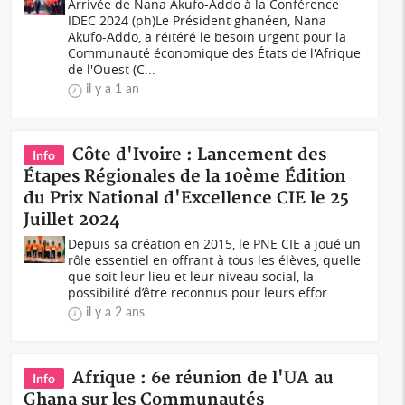
Arrivée de Nana Akufo-Addo à la Conférence
IDEC 2024 (ph)Le Président ghanéen, Nana
Akufo-Addo, a réitéré le besoin urgent pour la
Communauté économique des États de l'Afrique
de l'Ouest (C...
il y a 1 an
Côte d'Ivoire : Lancement des
Info
Étapes Régionales de la 10ème Édition
du Prix National d'Excellence CIE le 25
Juillet 2024
Depuis sa création en 2015, le PNE CIE a joué un
rôle essentiel en offrant à tous les élèves, quelle
que soit leur lieu et leur niveau social, la
possibilité d’être reconnus pour leurs effor...
il y a 2 ans
Afrique : 6e réunion de l'UA au
Info
Ghana sur les Communautés