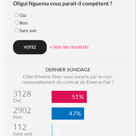
Oligui Nguema vous parait-il compétent ?
Oui
Non
Sans avis
+ Voir les resultats
DERNIER SONDAGE
Côte d'Ivoire: Etes-vous surpris par le non-
renouvellement du contrat de Emerse Faé ?
3128
51%
Oui
2902
47%
Non
112
2%
Sans avis