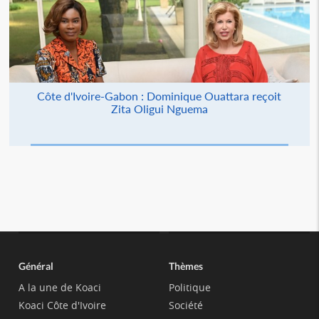
Côte d'Ivoire-Gabon : Dominique Ouattara reçoit
Zita Oligui Nguema
Général
Thèmes
A la une de Koaci
Politique
Koaci Côte d'Ivoire
Société