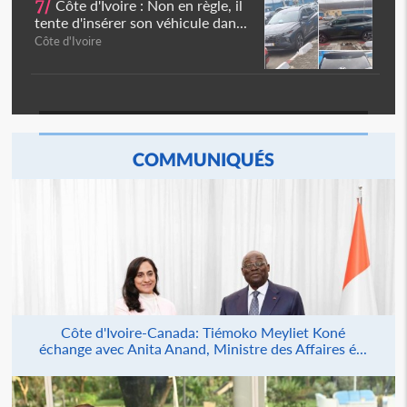
7/
Côte d'Ivoire : Non en règle, il
tente d'insérer son véhicule dan...
Côte d'Ivoire
COMMUNIQUÉS
Côte d'Ivoire-Canada: Tiémoko Meyliet Koné
échange avec Anita Anand, Ministre des Affaires é...