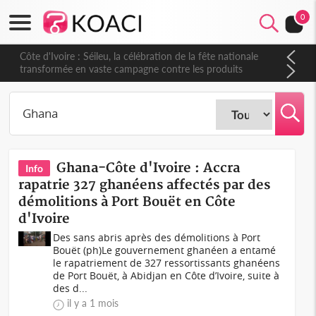
0
Côte d'Ivoire : Séileu, la célébration de la fête nationale
transformée en vaste campagne contre les produits
dépigmentants dangereux
Ghana-Côte d'Ivoire : Accra
Info
rapatrie 327 ghanéens affectés par des
démolitions à Port Bouët en Côte
d'Ivoire
Des sans abris après des démolitions à Port
Bouët (ph)Le gouvernement ghanéen a entamé
le rapatriement de 327 ressortissants ghanéens
de Port Bouët, à Abidjan en Côte d’Ivoire, suite à
des d...
il y a 1 mois