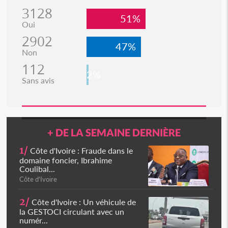
3128
51%
Oui
2902
47%
Non
112
2%
Sans avis
+ DE LA SEMAINE DERNIÈRE
1/
Côte d'Ivoire : Fraude dans le
domaine foncier, Ibrahime
Coulibal...
Côte d'Ivoire
2/
Côte d'Ivoire : Un véhicule de
la GESTOCI circulant avec un
numér...