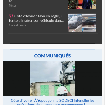
ré...
Niger
7/
Côte d'Ivoire : Non en règle, il
tente d'insérer son véhicule dan...
Côte d'Ivoire
COMMUNIQUÉS
Côte d'Ivoire : À Yopougon, la SODECI intensifie les
opérations de curage pour accompagner l...