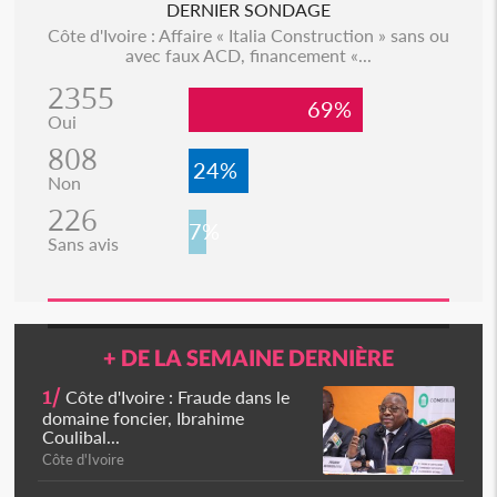
DERNIER SONDAGE
Côte d'Ivoire : Affaire « Italia Construction » sans ou
avec faux ACD, financement «...
2355
69%
Oui
808
24%
Non
226
7%
Sans avis
+ DE LA SEMAINE DERNIÈRE
1/
Côte d'Ivoire : Fraude dans le
domaine foncier, Ibrahime
Coulibal...
Côte d'Ivoire