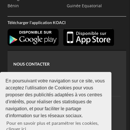
Bénin
Guinée Equatorial
Télécharger l'application KOACI
NOUS CONTACTER
contact@koaci.com
koaci@yahoo.fr
En poursuivant votre navigation sur ce site, vous
+225 07 08 85 52 93
acceptez l'utilisation de Cookies pour vous
proposer des publicités adaptées à vos centres
d'intérêts, pour réaliser des statistiques de
NEWSLETTER
navigation, et pour faciliter le partage
Restez connecté via notre newsletter
d'information sur les réseaux sociaux.
S'abonner
Pour en savoir plus et paramétrer les cookies,
Se désabonner
cliquer ici