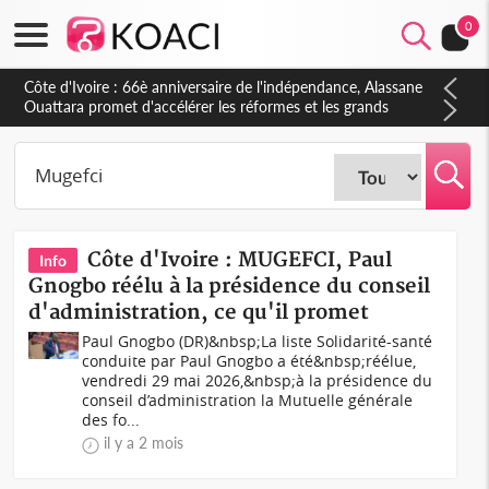
0
Côte d'Ivoire : À Abidjan, Amadou Oury Bah admire le modèle
ivoirien et veut s'en inspirer pour accélérer le développement
de la Guinée
Côte d'Ivoire : MUGEFCI, Paul
Info
Gnogbo réélu à la présidence du conseil
d'administration, ce qu'il promet
Paul Gnogbo (DR)&nbsp;La liste Solidarité-santé
conduite par Paul Gnogbo a été&nbsp;réélue,
vendredi 29 mai 2026,&nbsp;à la présidence du
conseil d’administration la Mutuelle générale
des fo...
il y a 2 mois