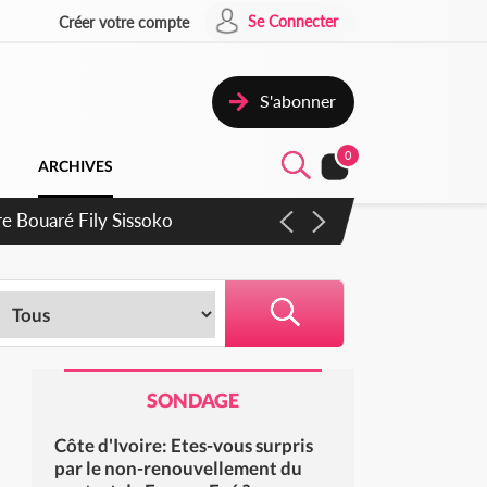
Se Connecter
Créer votre compte
S'abonner
0
ARCHIVES
rie Dangote en juillet
SONDAGE
Côte d'Ivoire: Etes-vous surpris
par le non-renouvellement du