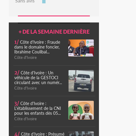
Sans avis
+ DE LA SEMAINE DERNIÈRE
1/
Côte d'Ivoire : Fraude
dans le domaine foncier,
Ibrahime Coulibal...
Côte d'Ivoire
2/
Côte d'Ivoire : Un
véhicule de la GESTOCI
circulant avec un numér...
Côte d'Ivoire
3/
Côte d'Ivoire :
L'établissement de la CNI
pour les enfants dès 05...
Côte d'Ivoire
4/
Côte d'Ivoire : Présumé