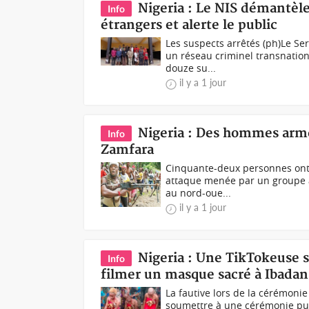
Nigeria : Le NIS démantèle
Info
étrangers et alerte le public
Les suspects arrêtés (ph)Le Se
un réseau criminel transnation
douze su...
il y a 1 jour
Nigeria : Des hommes armés
Info
Zamfara
Cinquante-deux personnes ont 
attaque menée par un groupe ar
au nord-oue...
il y a 1 jour
Nigeria : Une TikTokeuse s
Info
filmer un masque sacré à Ibadan
La fautive lors de la cérémonie
soumettre à une cérémonie purif