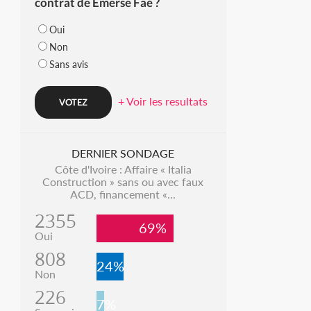
contrat de Emerse Faé ?
Oui
Non
Sans avis
+ Voir les resultats
DERNIER SONDAGE
Côte d'Ivoire : Affaire « Italia
Construction » sans ou avec faux
ACD, financement «...
2355
69%
Oui
808
24%
Non
226
7%