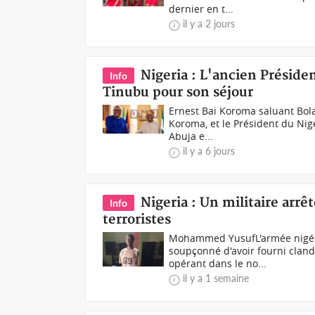
dernier en t...
il y a 2 jours
Nigeria : L'ancien Préside
Info
Tinubu pour son séjour
Ernest Bai Koroma saluant Bola
Koroma, et le Président du Nig
Abuja e...
il y a 6 jours
Nigeria : Un militaire arrê
Info
terroristes
Mohammed YusufL'armée nigéria
soupçonné d'avoir fourni cland
opérant dans le no...
il y a 1 semaine