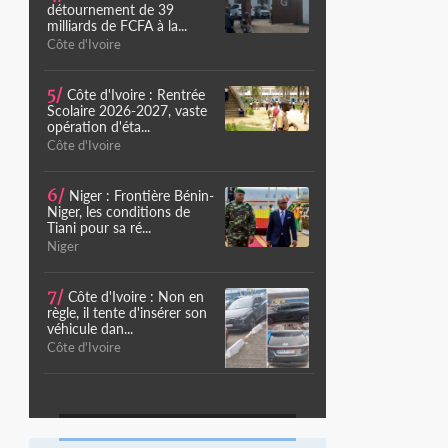
détournement de 39
milliards de FCFA à la...
Côte d'Ivoire
5/
Côte d'Ivoire : Rentrée
Scolaire 2026-2027, vaste
opération d'éta...
Côte d'Ivoire
6/
Niger : Frontière Bénin-
Niger, les conditions de
Tiani pour sa ré...
Niger
7/
Côte d'Ivoire : Non en
règle, il tente d'insérer son
véhicule dan...
Côte d'Ivoire