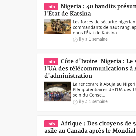
Nigeria : 40 bandits présu
Info
l'État de Katsina
Les forces de sécurité nigéria
commandants de haut rang, apr
dans l'État de Katsina...
il y a 1 semaine
Côte d'Ivoire-Nigeria : Le
Info
l'UA des télécommunications à A
d'administration
La rencontre à Abuja au Niger
Plénipotentiaires de l’UA des T
sein du Conse...
il y a 1 semaine
Afrique : Des citoyens de 
Info
asile au Canada après le Mondia