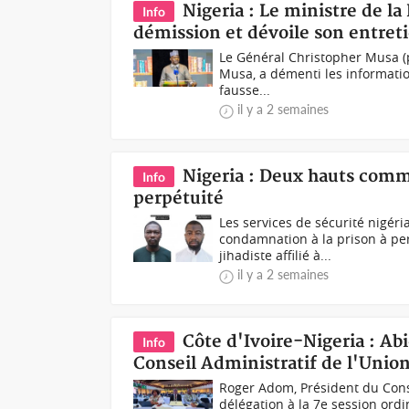
Nigeria : Le ministre de l
Info
démission et dévoile son entret
Le Général Christopher Musa (p
Musa, a démenti les information
fausse...
il y a 2 semaines
Nigeria : Deux hauts comm
Info
perpétuité
Les services de sécurité nigéri
condamnation à la prison à pe
jihadiste affilié à...
il y a 2 semaines
Côte d'Ivoire-Nigeria : Ab
Info
Conseil Administratif de l'Uni
Roger Adom, Président du Conse
délégation à la 7e session ordi