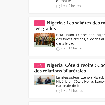
durant le...
il y a 2 heures
Nigeria : Les salaires des
Info
les grades
Bola Tinubu Le président nigér
des forces armées, avec des a
dans le cadr...
il y a 17 heures
Nigeria-Côte d'Ivoire : C
Info
des relations bilatérales
L’ambassadeur Ezenwa Nwaobiala
Nigéria en Côte d’Ivoire, Ezen
nationale de la...
il y a 21 heures