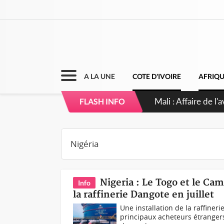
A LA UNE
COTE D'IVOIRE
AFRIQ
Nigeria : Le Togo 
FLASH INFO
Nigeria : Le Togo et le Ca
Info
la raffinerie Dangote en juillet
Une installation de la raffiner
principaux acheteurs étrangers