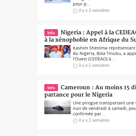
pour p...
il y a 2 semaines
Nigeria : Appel à la CEDEA
Info
à la xénophobie en Afrique du S
Kashim Shettima représentant
du Nigeria, Bola Tinubu, a ap
l'Ouest (CEDEAO) à...
il y a 2 semaines
Cameroun : Au moins 15 di
Info
partance pour le Nigeria
Une pirogue transportant une 
nuit de vendredi à samedi, peu
confirmée par...
il y a 2 semaines