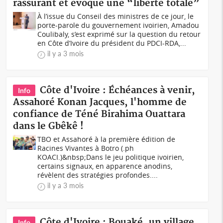
rassurant et évoque une “liberté totale”
À l’issue du Conseil des ministres de ce jour, le
porte-parole du gouvernement ivoirien, Amadou
Coulibaly, s’est exprimé sur la question du retour
en Côte d’Ivoire du président du PDCI-RDA,...
il y a 3 mois
Côte d'Ivoire : Échéances à venir,
Info
Assahoré Konan Jacques, l'homme de
confiance de Téné Birahima Ouattara
dans le Gbêkê !
TBO et Assahoré à la première édition de
Racines Vivantes à Botro (.ph
KOACI.)&nbsp;Dans le jeu politique ivoirien,
certains signaux, en apparence anodins,
révèlent des stratégies profondes....
il y a 3 mois
Côte d'Ivoire : Bouaké, un village
Info