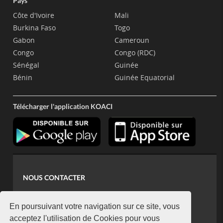
Pays
Côte d'Ivoire
Mali
Burkina Faso
Togo
Gabon
Cameroun
Congo
Congo (RDC)
Sénégal
Guinée
Bénin
Guinée Equatorial
Télécharger l'application KOACI
NOUS CONTACTER
contact@koaci.com
koaci@yahoo.fr
En poursuivant votre navigation sur ce site, vous
+225 07 08 85 52 93
acceptez l'utilisation de Cookies pour vous