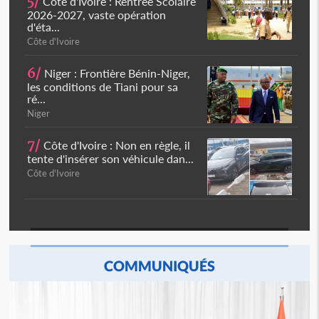
5/
Côte d'Ivoire : Rentrée Scolaire
2026-2027, vaste opération
d'éta...
Côte d'Ivoire
6/
Niger : Frontière Bénin-Niger,
les conditions de Tiani pour sa
ré...
Niger
7/
Côte d'Ivoire : Non en règle, il
tente d'insérer son véhicule dan...
Côte d'Ivoire
COMMUNIQUÉS