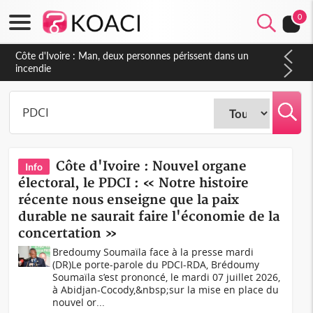
0
Côte d'Ivoire : Séileu, la célébration de la fête nationale
transformée en vaste campagne contre les produits
dépigmentants dangereux
Côte d'Ivoire : Nouvel organe
Info
électoral, le PDCI : « Notre histoire
récente nous enseigne que la paix
durable ne saurait faire l'économie de la
concertation »
Bredoumy Soumaïla face à la presse mardi
(DR)Le porte-parole du PDCI-RDA, Brédoumy
Soumaïla s’est prononcé, le mardi 07 juillet 2026,
à Abidjan-Cocody,&nbsp;sur la mise en place du
nouvel or...