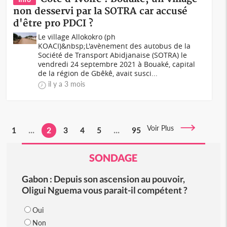
non desservi par la SOTRA car accusé
d'être pro PDCI ?
Le village Allokokro (ph
KOACI)&nbsp;L'avènement des autobus de la
Société de Transport Abidjanaise (SOTRA) le
vendredi 24 septembre 2021 à Bouaké, capital
de la région de Gbêkê, avait susci...
il y a 3 mois
Voir Plus
1
...
2
3
4
5
...
95
SONDAGE
Gabon : Depuis son ascension au pouvoir,
Oligui Nguema vous parait-il compétent ?
Oui
Non