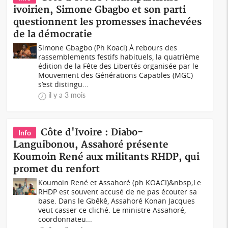
ivoirien, Simone Gbagbo et son parti
questionnent les promesses inachevées
de la démocratie
Simone Gbagbo (Ph Koaci) À rebours des
rassemblements festifs habituels, la quatrième
édition de la Fête des Libertés organisée par le
Mouvement des Générations Capables (MGC)
s’est distingu...
il y a 3 mois
Côte d'Ivoire : Diabo-
Info
Languibonou, Assahoré présente
Koumoin René aux militants RHDP, qui
promet du renfort
Koumoin René et Assahoré (ph KOACI)&nbsp;Le
RHDP est souvent accusé de ne pas écouter sa
base. Dans le Gbêkê, Assahoré Konan Jacques
veut casser ce cliché. Le ministre Assahoré,
coordonnateu...