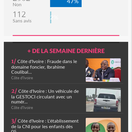
47%
Non
112
2%
Sans avis
+ DE LA SEMAINE DERNIÈRE
1/
Côte d'Ivoire : Fraude dans le
domaine foncier, Ibrahime
Coulibal...
Côte d'Ivoire
2/
Côte d'Ivoire : Un véhicule de
la GESTOCI circulant avec un
numér...
Côte d'Ivoire
3/
Côte d'Ivoire : L'établissement
de la CNI pour les enfants dès
05...