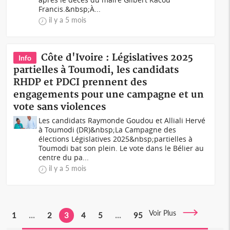
Francis.&nbsp;À...
il y a 5 mois
Côte d'Ivoire : Législatives 2025
Info
partielles à Toumodi, les candidats
RHDP et PDCI prennent des
engagements pour une campagne et un
vote sans violences
Les candidats Raymonde Goudou et Alliali Hervé
à Toumodi (DR)&nbsp;La Campagne des
élections Législatives 2025&nbsp;partielles à
Toumodi bat son plein. Le vote dans le Bélier au
centre du pa...
il y a 5 mois
Voir Plus
1
...
2
3
4
5
...
95