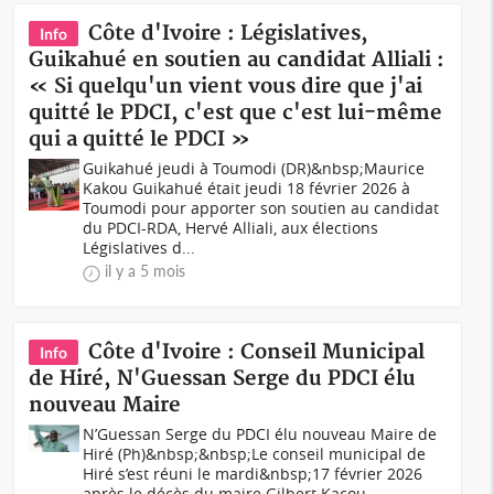
Côte d'Ivoire : Législatives,
Info
Guikahué en soutien au candidat Alliali :
« Si quelqu'un vient vous dire que j'ai
quitté le PDCI, c'est que c'est lui-même
qui a quitté le PDCI »
Guikahué jeudi à Toumodi (DR)&nbsp;Maurice
Kakou Guikahué était jeudi 18 février 2026 à
Toumodi pour apporter son soutien au candidat
du PDCI-RDA, Hervé Alliali, aux élections
Législatives d...
il y a 5 mois
Côte d'Ivoire : Conseil Municipal
Info
de Hiré, N'Guessan Serge du PDCI élu
nouveau Maire
N’Guessan Serge du PDCI élu nouveau Maire de
Hiré (Ph)&nbsp;&nbsp;Le conseil municipal de
Hiré s’est réuni le mardi&nbsp;17 février 2026
après le décès du maire Gilbert Kacou