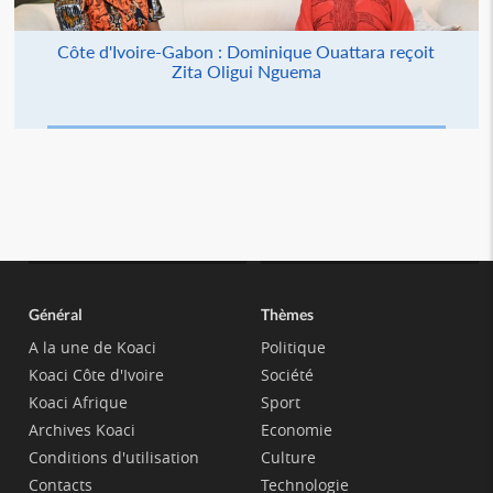
Côte d'Ivoire-Gabon : Dominique Ouattara reçoit
Zita Oligui Nguema
Général
Thèmes
A la une de Koaci
Politique
Koaci Côte d'Ivoire
Société
Koaci Afrique
Sport
Archives Koaci
Economie
Conditions d'utilisation
Culture
Contacts
Technologie