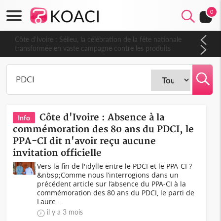
0
Côte d'Ivoire : Séileu, la célébration de la fête nationale
transformée en vaste campagne contre les produits
dépigmentants dangereux
Côte d'Ivoire : Absence à la
Info
commémoration des 80 ans du PDCI, le
PPA-CI dit n'avoir reçu aucune
invitation officielle
Vers la fin de l'idylle entre le PDCI et le PPA-CI ?
&nbsp;Comme nous l’interrogions dans un
précédent article sur l’absence du PPA-CI à la
commémoration des 80 ans du PDCI, le parti de
Laure...
il y a 3 mois