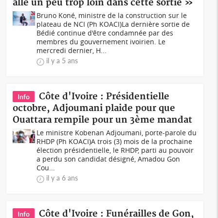
allé un peu trop loin dans cette sortie »
Bruno Koné, ministre de la construction sur le
plateau de NCI (Ph KOACI)La dernière sortie de
Bédié continue d'être condamnée par des
membres du gouvernement ivoirien. Le
mercredi dernier, H...
il y a 5 ans
Côte d'Ivoire : Présidentielle
Info
octobre, Adjoumani plaide pour que
Ouattara rempile pour un 3ème mandat
Le ministre Kobenan Adjoumani, porte-parole du
RHDP (Ph KOACI)A trois (3) mois de la prochaine
élection présidentielle, le RHDP, parti au pouvoir
a perdu son candidat désigné, Amadou Gon
Cou...
il y a 6 ans
Côte d'Ivoire : Funérailles de Gon,
Info