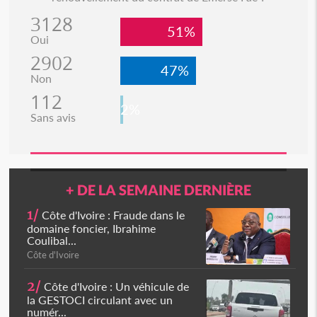
3128
51%
Oui
2902
47%
Non
112
2%
Sans avis
+ DE LA SEMAINE DERNIÈRE
1/
Côte d'Ivoire : Fraude dans le
domaine foncier, Ibrahime
Coulibal...
Côte d'Ivoire
2/
Côte d'Ivoire : Un véhicule de
la GESTOCI circulant avec un
numér...