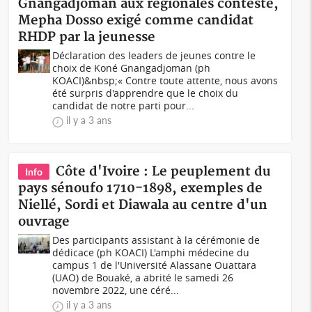
Gnangadjoman aux régionales contesté,
Mepha Dosso exigé comme candidat
RHDP par la jeunesse
Déclaration des leaders de jeunes contre le
choix de Koné Gnangadjoman (ph
KOACI)&nbsp;« Contre toute attente, nous avons
été surpris d'apprendre que le choix du
candidat de notre parti pour...
il y a 3 ans
Côte d'Ivoire : Le peuplement du
Info
pays sénoufo 1710-1898, exemples de
Niellé, Sordi et Diawala au centre d'un
ouvrage
Des participants assistant à la cérémonie de
dédicace (ph KOACI) L'amphi médecine du
campus 1 de l'Université Alassane Ouattara
(UAO) de Bouaké, a abrité le samedi 26
novembre 2022, une céré...
il y a 3 ans