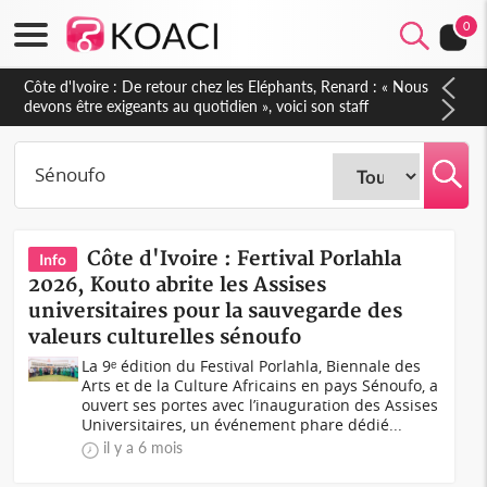
0
Côte d'Ivoire : 66e anniversaire de l'Indépendance, les Forces
de Défense et de Sécurité affichent leur puissance et
réaffirment leur engagement envers la Nation
Côte d'Ivoire : Fertival Porlahla
Info
2026, Kouto abrite les Assises
universitaires pour la sauvegarde des
valeurs culturelles sénoufo
La 9ᵉ édition du Festival Porlahla, Biennale des
Arts et de la Culture Africains en pays Sénoufo, a
ouvert ses portes avec l’inauguration des Assises
Universitaires, un événement phare dédié...
il y a 6 mois