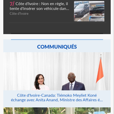
7/
Côte d'Ivoire : Non en règle, il
tente d'insérer son véhicule dan...
Côte d'Ivoire
COMMUNIQUÉS
Côte d'Ivoire-Canada: Tiémoko Meyliet Koné
échange avec Anita Anand, Ministre des Affaires é...