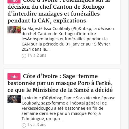
Côte d'Ivoire : Polémiques sur la
Info
décision du chef Canton de Korhogo
d'interdire mariages et funérailles
pendant la CAN, explications
Sa Majesté Issa Coulibaly (Ph)&nbsp;La décision
du chef Canton de Korhogo d’interdire
les&nbsp;mariages et funérailles pendant la
CAN sur la période du 01 janvier au 15 février
2024 dans la...
il y a 2 ans
Côte d'Ivoire : Sage-femme
Info
bastonnée par un masque Poro à Ferké,
ce que le Ministère de la Santé a décidé
La victime (DR)&nbsp;Dame Soro Victoire épouse
Coulibaly, sage-femme à l’hôpital général de
Ferkessédougou a été bastonnée en fin de
semaine dernière par un masque Poro, à
Tchebingué, un qua...
il y a 3 ans