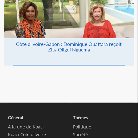
Côte d'Ivoire-Gabon : Dominique Ouattara reçoit
Zita Oligui Nguema
Général
Thèmes
A la une de Koaci
Politique
Koaci Côte d'Ivoire
Société