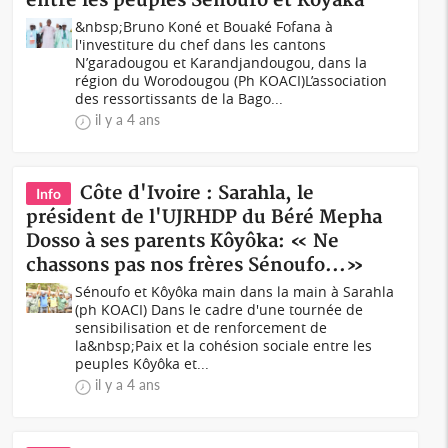
entre les peuples Senoufo et Koyaka
&nbsp;Bruno Koné et Bouaké Fofana à
l'investiture du chef dans les cantons
N’garadougou et Karandjandougou, dans la
région du Worodougou (Ph KOACI)L’association
des ressortissants de la Bago...
il y a 4 ans
Côte d'Ivoire : Sarahla, le
Info
président de l'UJRHDP du Béré Mepha
Dosso à ses parents Kôyôka: « Ne
chassons pas nos frères Sénoufo...»
Sénoufo et Kôyôka main dans la main à Sarahla
(ph KOACI) Dans le cadre d'une tournée de
sensibilisation et de renforcement de
la&nbsp;Paix et la cohésion sociale entre les
peuples Kôyôka et...
il y a 4 ans