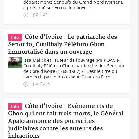
départements Sénoufo du Grand Nord ivoirien),
a présenté ses vœux de nouvel...
il y a 1 an
Côte d'Ivoire : Le patriarche des
Info
Senoufo, Coulibaly Péléforo Gbon
immortalisé dans un ouvrage
Issa Malick et l'auteur de l'ouvrage (Ph KOACI)«
Coulibaly Péléforo Gbon, patriarche des Senoufo
de Côte d’Ivoire (1868-1962) ». C’est le titre du
livre écrit par le professeur Ouattara Ferd...
il y a 2 ans
Côte d'Ivoire : Evènements de
Info
Gbon qui ont fait trois morts, le Général
Apalo annonce des poursuites
judiciaires contre les auteurs des
infractions