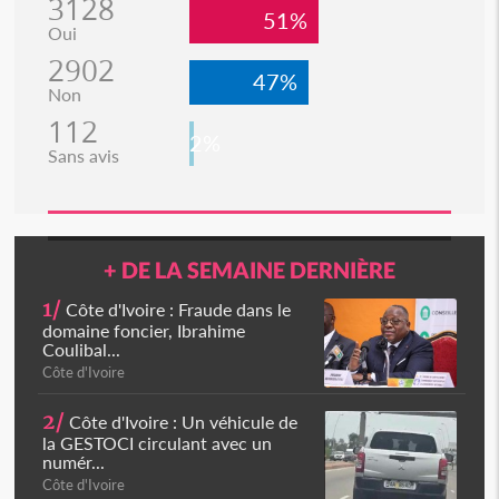
3128
51%
Oui
2902
47%
Non
112
2%
Sans avis
+ DE LA SEMAINE DERNIÈRE
1/
Côte d'Ivoire : Fraude dans le
domaine foncier, Ibrahime
Coulibal...
Côte d'Ivoire
2/
Côte d'Ivoire : Un véhicule de
la GESTOCI circulant avec un
numér...
Côte d'Ivoire