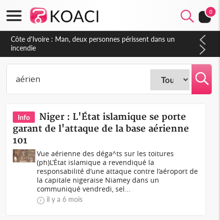
0
Côte d'Ivoire : Séileu, la célébration de la fête nationale
transformée en vaste campagne contre les produits
dépigmentants dangereux
Niger : L'État islamique se porte
Info
garant de l'attaque de la base aérienne
101
Vue aérienne des déga^ts sur les toitures
(ph)L’État islamique a revendiqué la
responsabilité d’une attaque contre l’aéroport de
la capitale nigeraise Niamey dans un
communiqué vendredi, sel...
il y a 6 mois