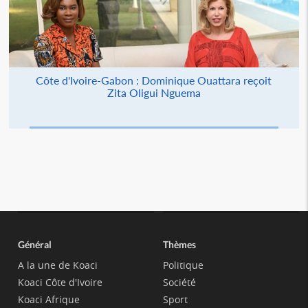
Côte d'Ivoire-Gabon : Dominique Ouattara reçoit
Zita Oligui Nguema
Général
Thèmes
A la une de Koaci
Politique
Koaci Côte d'Ivoire
Société
Koaci Afrique
Sport