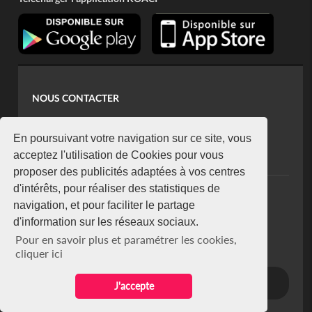
NOUS CONTACTER
contact@koaci.com
koaci@yahoo.fr
En poursuivant votre navigation sur ce site, vous
+225 07 08 85 52 93
acceptez l'utilisation de Cookies pour vous
proposer des publicités adaptées à vos centres
d'intérêts, pour réaliser des statistiques de
NEWSLETTER
navigation, et pour faciliter le partage
Restez connecté via notre newsletter
d'information sur les réseaux sociaux.
S'abonner
Pour en savoir plus et paramétrer les cookies,
Se désabonner
cliquer ici
J'accepte