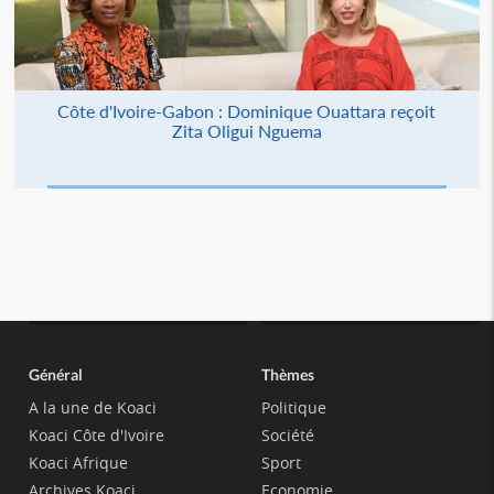
Côte d'Ivoire-Gabon : Dominique Ouattara reçoit
Zita Oligui Nguema
Général
Thèmes
A la une de Koaci
Politique
Koaci Côte d'Ivoire
Société
Koaci Afrique
Sport
Archives Koaci
Economie