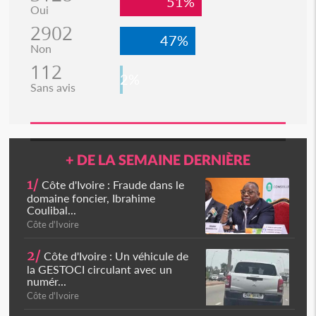
51%
Oui
2902
47%
Non
112
2%
Sans avis
+ DE LA SEMAINE DERNIÈRE
1/
Côte d'Ivoire : Fraude dans le
domaine foncier, Ibrahime
Coulibal...
Côte d'Ivoire
2/
Côte d'Ivoire : Un véhicule de
la GESTOCI circulant avec un
numér...
Côte d'Ivoire