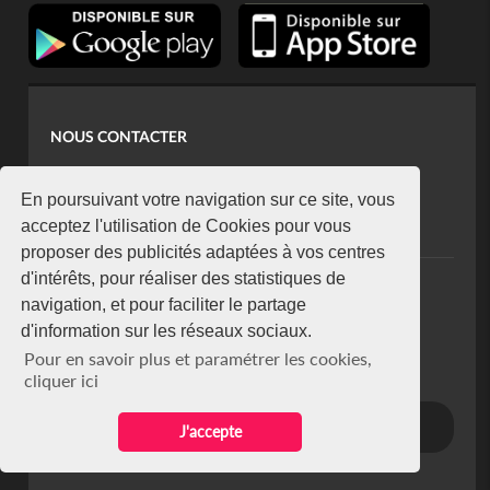
NOUS CONTACTER
contact@koaci.com
koaci@yahoo.fr
En poursuivant votre navigation sur ce site, vous
+225 07 08 85 52 93
acceptez l'utilisation de Cookies pour vous
proposer des publicités adaptées à vos centres
d'intérêts, pour réaliser des statistiques de
NEWSLETTER
navigation, et pour faciliter le partage
Restez connecté via notre newsletter
d'information sur les réseaux sociaux.
S'abonner
Pour en savoir plus et paramétrer les cookies,
Se désabonner
cliquer ici
J'accepte