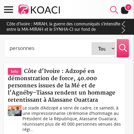
0
Côte d'Ivoire : MIRAH, la guerre des communiqués s'intensifie
entre la MA-MIRAH et le SYNHA-CI sur fond de
gouvernance et le projet de précompte sur les salaires des
agents
Côte d'Ivoire : Adzopé en
Info
démonstration de force, 40.000
personnes issues de la Mé et de
l'Agnéby-Tiassa rendent un hommage
retentissant à Alassane Ouattara
Le stade d’Adzopé a servi de cadre, ce samedi, à
une impressionnante cérémonie d’hommage au
Président de la République, Alassane Ouattara,
réunissant plus de 40 000 personnes venues des
régi...