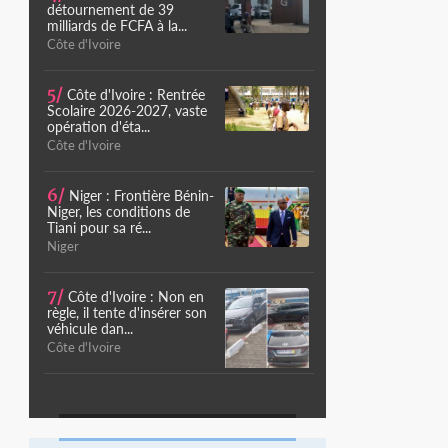
détournement de 39
milliards de FCFA à la...
Côte d'Ivoire
5/
Côte d'Ivoire : Rentrée
Scolaire 2026-2027, vaste
opération d'éta...
Côte d'Ivoire
6/
Niger : Frontière Bénin-
Niger, les conditions de
Tiani pour sa ré...
Niger
7/
Côte d'Ivoire : Non en
règle, il tente d'insérer son
véhicule dan...
Côte d'Ivoire