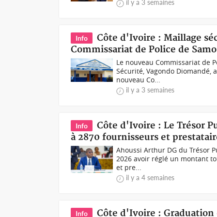
il y a 3 semaines
Côte d'Ivoire : Maillage s
Info
Commissariat de Police de Sam
Le nouveau Commissariat de Pol
Sécurité, Vagondo Diomandé, a p
nouveau Co...
il y a 3 semaines
Côte d'Ivoire : Le Trésor P
Info
à 2870 fournisseurs et prestatai
Ahoussi Arthur DG du Trésor Pub
2026 avoir réglé un montant to
et pre...
il y a 4 semaines
Côte d'Ivoire : Graduation
Info