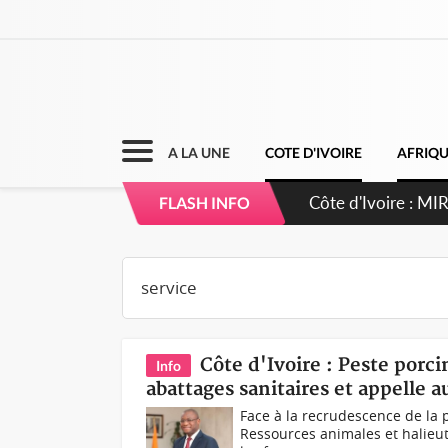
A LA UNE
COTE D'IVOIRE
AFRIQ
Côte d'Ivoire : MI
FLASH INFO
de gouvernance et 
Côte d'Ivoire : Peste porc
Info
abattages sanitaires et appelle 
Face à la recrudescence de la p
Ressources animales et halieut