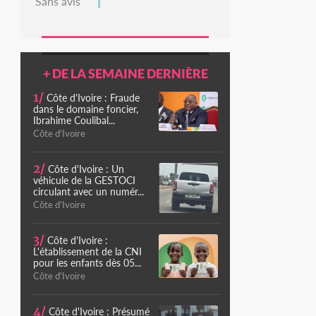
Sans avis
+ DE LA SEMAINE DERNIÈRE
1/
Côte d'Ivoire : Fraude
dans le domaine foncier,
Ibrahime Coulibal...
Côte d'Ivoire
2/
Côte d'Ivoire : Un
véhicule de la GESTOCI
circulant avec un numér...
Côte d'Ivoire
3/
Côte d'Ivoire :
L'établissement de la CNI
pour les enfants dès 05...
Côte d'Ivoire
4/
Côte d'Ivoire : Présumé