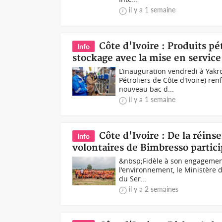
il y a 1 semaine
Côte d'Ivoire : Produits pé
Info
stockage avec la mise en servic
L’inauguration vendredi à Yakr
Pétroliers de Côte d'Ivoire) re
nouveau bac d...
il y a 1 semaine
Côte d'Ivoire : De la réins
Info
volontaires de Bimbresso partic
&nbsp;Fidèle à son engagement 
l'environnement, le Ministère d
du Ser...
il y a 2 semaines