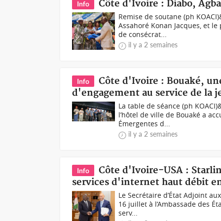
Côte d'Ivoire : Diabo, Agb
Info
Remise de soutane (ph KOACI)&
Assahoré Konan Jacques, et le
de consécrat...
il y a 2 semaines
Côte d'Ivoire : Bouaké, un
Info
d'engagement au service de la 
La table de séance (ph KOACI)&
l’hôtel de ville de Bouaké a acc
Émergentes d...
il y a 2 semaines
Côte d'Ivoire-USA : Starli
Info
services d'internet haut débit e
Le Secrétaire d’État Adjoint aux
16 juillet à l’Ambassade des Ét
serv...