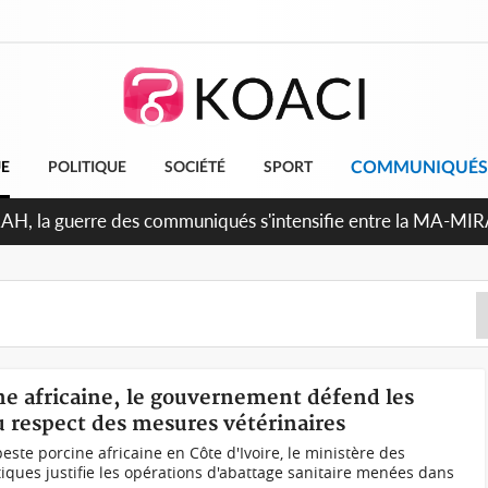
COMMUNIQUÉS
UE
POLITIQUE
SOCIÉTÉ
SPORT
RAH, la guerre des communiqués s'intensifie entre la MA-MI
le projet de précompte sur les salaires des agents
ine africaine, le gouvernement défend les
au respect des mesures vétérinaires
este porcine africaine en Côte d'Ivoire, le ministère des
iques justifie les opérations d'abattage sanitaire menées dans