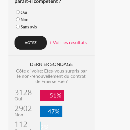
parait-il compétent ?
Oui
Non
Sans avis
+ Voir les resultats
DERNIER SONDAGE
Côte d'Ivoire: Etes-vous surpris par
le non-renouvellement du contrat
de Emerse Faé ?
3128
51%
Oui
2902
47%
Non
112
2%