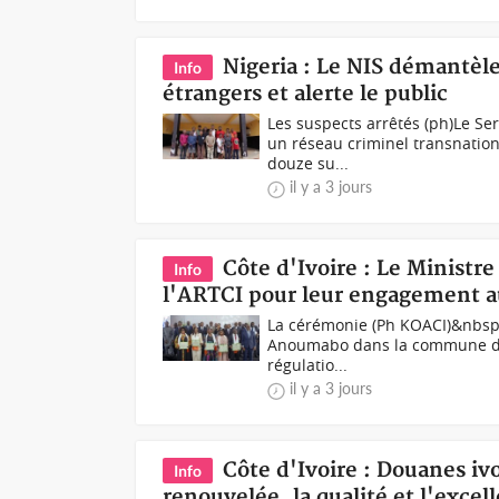
Nigeria : Le NIS démantèle
Info
étrangers et alerte le public
Les suspects arrêtés (ph)Le Se
un réseau criminel transnation
douze su...
il y a 3 jours
Côte d'Ivoire : Le Minist
Info
l'ARTCI pour leur engagement au
La cérémonie (Ph KOACI)&nbsp;Or
Anoumabo dans la commune de M
régulatio...
il y a 3 jours
Côte d'Ivoire : Douanes ivo
Info
renouvelée, la qualité et l'exce