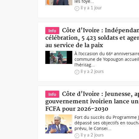
les foye...
il y a 1 jour
Côte d'Ivoire : Indépenda
Info
célébration, 5 423 soldats et ag
au service de la paix
À l’occasion du 66ᵉ anniversaire
commune de Yopougon accueiller
l’héritag...
il y a 2 jours
Côte d'Ivoire : Jeunesse, a
Info
gouvernement ivoirien lance un
FCFA pour 2026-2030
Fort du succès du Programme 
dépassé ses objectifs en toucha
prévu, le Consei...
il y a 2 jours