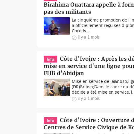
Birahima Ouattara appelle à form
pas des militants
La cinquième promotion de l'In
a officiellement reçu ses diplôm
Cocody...
il y a 1 mois
Côte d'Ivoire : Après les d
Info
mise en service d'une ligne pour 
FHB d'Abidjan
Mise en service de la&nbsp;li
(DR)&nbsp;Dans le cadre du d
dédiée a été mise en service, l..
il y a 1 mois
Côte d'Ivoire : Ouverture 
Info
Centres de Service Civique de K