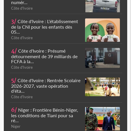
numér...
Côte d'Ivoire
3/
Côte d'Ivoire : L'établissement
de la CNI pour les enfants dès
05...
Côte d'Ivoire
4/
Côte d'Ivoire : Présumé
détournement de 39 milliards de
FCFA à la...
Côte d'Ivoire
5/
Côte d'Ivoire : Rentrée Scolaire
2026-2027, vaste opération
d'éta...
Côte d'Ivoire
6/
Niger : Frontière Bénin-Niger,
les conditions de Tiani pour sa
ré...
Niger