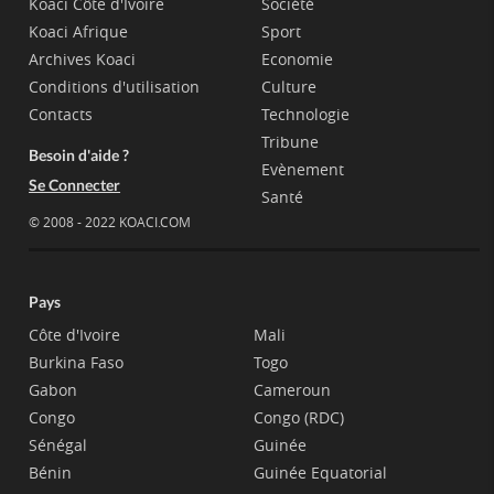
Koaci Côte d'Ivoire
Société
Koaci Afrique
Sport
Archives Koaci
Economie
Conditions d'utilisation
Culture
Contacts
Technologie
Tribune
Besoin d'aide ?
Evènement
Se Connecter
Santé
© 2008 - 2022 KOACI.COM
Pays
Côte d'Ivoire
Mali
Burkina Faso
Togo
Gabon
Cameroun
Congo
Congo (RDC)
Sénégal
Guinée
Bénin
Guinée Equatorial