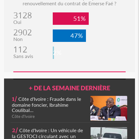
renouvellement du contrat de Emerse Faé ?
3128
51%
Oui
2902
47%
Non
112
2%
Sans avis
+ DE LA SEMAINE DERNIÈRE
1/
Côte d'Ivoire : Fraude dans le
domaine foncier, Ibrahime
Coulibal...
Côte d'Ivoire
2/
Côte d'Ivoire : Un véhicule de
la GESTOCI circulant avec un