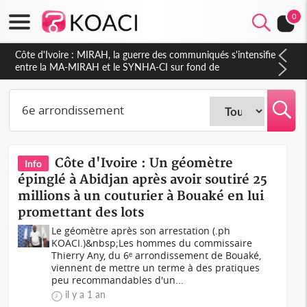
0
Côte d'Ivoire : MIRAH, la guerre des communiqués s'intensifie
entre la MA-MIRAH et le SYNHA-CI sur fond de
gouvernance et le projet de précompte sur les salaires des
agents
Côte d'Ivoire : Un géomètre
Info
épinglé à Abidjan après avoir soutiré 25
millions à un couturier à Bouaké en lui
promettant des lots
Le géomètre après son arrestation (.ph
KOACI.)&nbsp;Les hommes du commissaire
Thierry Any, du 6ᵉ arrondissement de Bouaké,
viennent de mettre un terme à des pratiques
peu recommandables d'un...
il y a 1 an