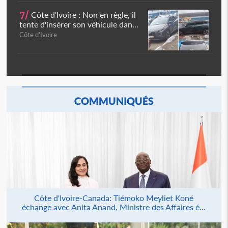
7/
Côte d'Ivoire : Non en règle, il
tente d'insérer son véhicule dan...
Côte d'Ivoire
COMMUNIQUÉS
Côte d'Ivoire-Canada: Tiémoko Meyliet Koné
échange avec Anita Anand, Ministre des Affaires é...