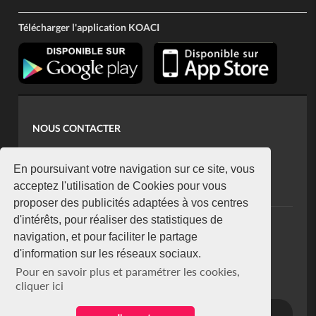
Télécharger l'application KOACI
NOUS CONTACTER
contact@koaci.com
koaci@yahoo.fr
En poursuivant votre navigation sur ce site, vous
+225 07 08 85 52 93
acceptez l'utilisation de Cookies pour vous
proposer des publicités adaptées à vos centres
d'intérêts, pour réaliser des statistiques de
NEWSLETTER
navigation, et pour faciliter le partage
Restez connecté via notre newsletter
d'information sur les réseaux sociaux.
S'abonner
Pour en savoir plus et paramétrer les cookies,
Se désabonner
cliquer ici