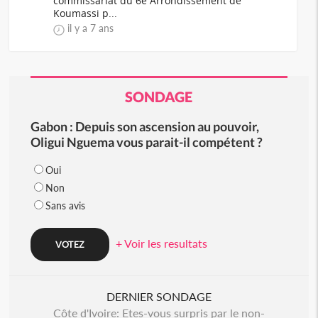
commissariat du 6e Arrondissement de
Koumassi p...
il y a 7 ans
SONDAGE
Gabon : Depuis son ascension au pouvoir,
Oligui Nguema vous parait-il compétent ?
Oui
Non
Sans avis
+ Voir les resultats
DERNIER SONDAGE
Côte d'Ivoire: Etes-vous surpris par le non-