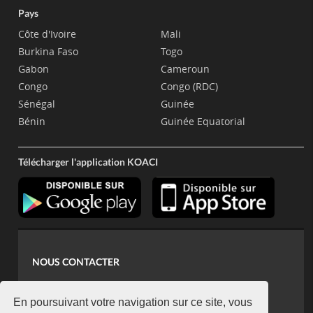
Pays
Côte d'Ivoire
Mali
Burkina Faso
Togo
Gabon
Cameroun
Congo
Congo (RDC)
Sénégal
Guinée
Bénin
Guinée Equatorial
Télécharger l'application KOACI
NOUS CONTACTER
contact@koaci.com
koaci@yahoo.fr
En poursuivant votre navigation sur ce site, vous