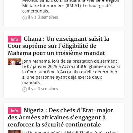
Mvondo Simon, commandant la Première Région
Militaire Interarmées (RMIA1). Le haut gradé
camerounais...
il y a 3 semaines
Ghana : Un enseignant saisit la
Info
Cour suprême sur l'éligibilité de
Mahama pour un troisième mandat
John Mahama, lors de sa prestation de serment
le 07 janvier 2025 à Accra (ph)Un ghanéen a saisi
la Cour suprême à Accra afin qu’elle déterminer
si une personne ayant déjà exercé deux
mandats...
il y a 3 semaines
Nigeria : Des chefs d'Etat-major
Info
des Armées africaines s'engagent à
renforcer la sécurité continentale
Le Lieutenant-général Waidi Shaibu (ph)Le chef