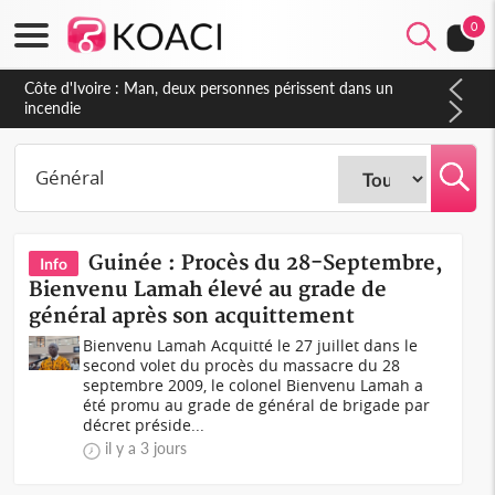
0
Côte d'Ivoire : Séileu, la célébration de la fête nationale
transformée en vaste campagne contre les produits
dépigmentants dangereux
Guinée : Procès du 28-Septembre,
Info
Bienvenu Lamah élevé au grade de
général après son acquittement
Bienvenu Lamah Acquitté le 27 juillet dans le
second volet du procès du massacre du 28
septembre 2009, le colonel Bienvenu Lamah a
été promu au grade de général de brigade par
décret préside...
il y a 3 jours