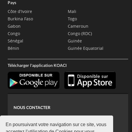
Pays
Côte d'Ivoire
Mali
Burkina Faso
Togo
Gabon
Cameroun
Congo
Congo (RDC)
Sénégal
Guinée
Bénin
Guinée Equatorial
Télécharger l'application KOACI
NOUS CONTACTER
contact@koaci.com
koaci@yahoo.fr
En poursuivant votre navigation sur ce site, vous
acceptez l'utilisation de Cookies pour vous