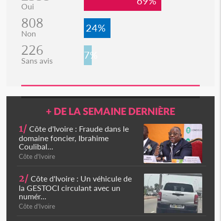
69%
Oui
808
24%
Non
226
7%
Sans avis
+ DE LA SEMAINE DERNIÈRE
1/
Côte d'Ivoire : Fraude dans le
domaine foncier, Ibrahime
Coulibal...
Côte d'Ivoire
2/
Côte d'Ivoire : Un véhicule de
la GESTOCI circulant avec un
numér...
Côte d'Ivoire