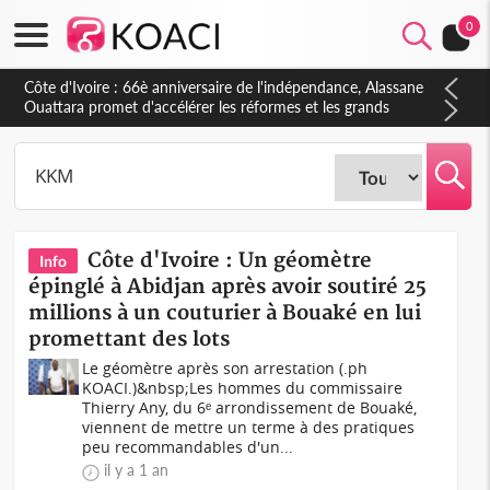
0
Côte d'Ivoire : 66è anniversaire de l'indépendance, Alassane
Ouattara promet d'accélérer les réformes et les grands
investissements pour une nation plus forte et plus prospère
Côte d'Ivoire : Un géomètre
Info
épinglé à Abidjan après avoir soutiré 25
millions à un couturier à Bouaké en lui
promettant des lots
Le géomètre après son arrestation (.ph
KOACI.)&nbsp;Les hommes du commissaire
Thierry Any, du 6ᵉ arrondissement de Bouaké,
viennent de mettre un terme à des pratiques
peu recommandables d'un...
il y a 1 an