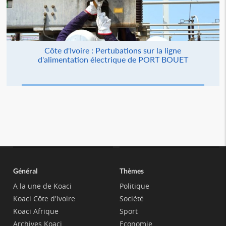
Côte d'Ivoire : Pertubations sur la ligne
d'alimentation électrique de PORT BOUET
Général
Thèmes
A la une de Koaci
Politique
Koaci Côte d'Ivoire
Société
Koaci Afrique
Sport
Archives Koaci
Economie