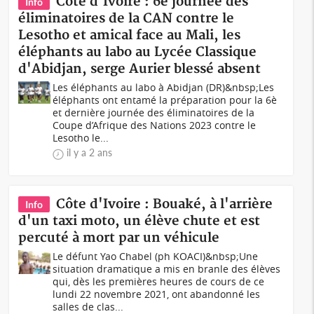
Côte d'Ivoire : 6è journée des
Info
éliminatoires de la CAN contre le
Lesotho et amical face au Mali, les
éléphants au labo au Lycée Classique
d'Abidjan, serge Aurier blessé absent
Les éléphants au labo à Abidjan (DR)&nbsp;Les
éléphants ont entamé la préparation pour la 6è
et dernière journée des éliminatoires de la
Coupe d’Afrique des Nations 2023 contre le
Lesotho le...
il y a 2 ans
Côte d'Ivoire : Bouaké, à l'arrière
Info
d'un taxi moto, un élève chute et est
percuté à mort par un véhicule
Le défunt Yao Chabel (ph KOACI)&nbsp;Une
situation dramatique a mis en branle des élèves
qui, dès les premières heures de cours de ce
lundi 22 novembre 2021, ont abandonné les
salles de clas...