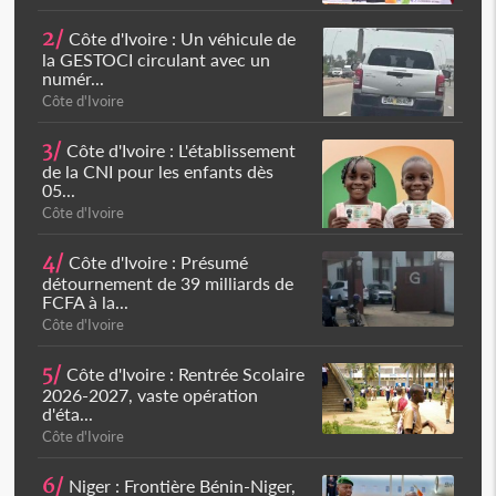
2/
Côte d'Ivoire : Un véhicule de
la GESTOCI circulant avec un
numér...
Côte d'Ivoire
3/
Côte d'Ivoire : L'établissement
de la CNI pour les enfants dès
05...
Côte d'Ivoire
4/
Côte d'Ivoire : Présumé
détournement de 39 milliards de
FCFA à la...
Côte d'Ivoire
5/
Côte d'Ivoire : Rentrée Scolaire
2026-2027, vaste opération
d'éta...
Côte d'Ivoire
6/
Niger : Frontière Bénin-Niger,