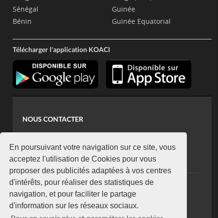
Sénégal
Guinée
Bénin
Guinée Equatorial
Télécharger l'application KOACI
NOUS CONTACTER
contact@koaci.com
koaci@yahoo.fr
En poursuivant votre navigation sur ce site, vous
+225 07 08 85 52 93
acceptez l'utilisation de Cookies pour vous
proposer des publicités adaptées à vos centres
d'intérêts, pour réaliser des statistiques de
NEWSLETTER
navigation, et pour faciliter le partage
Restez connecté via notre newsletter
d'information sur les réseaux sociaux.
S'abonner
Pour en savoir plus et paramétrer les cookies,