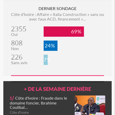
DERNIER SONDAGE
Côte d'Ivoire : Affaire « Italia Construction » sans ou
avec faux ACD, financement «...
2355
69%
Oui
808
24%
Non
226
7%
Sans avis
+ DE LA SEMAINE DERNIÈRE
1/
Côte d'Ivoire : Fraude dans le
domaine foncier, Ibrahime
Coulibal...
Côte d'Ivoire