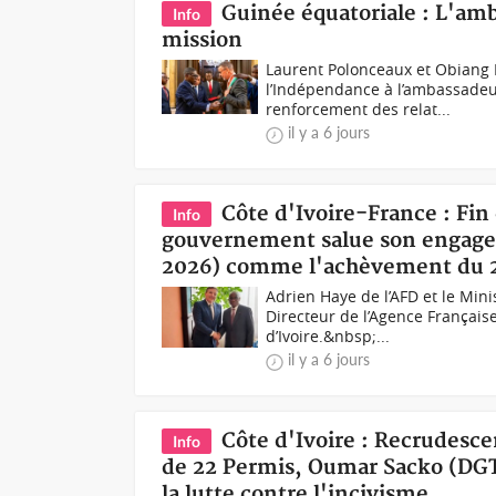
Guinée équatoriale : L'amb
Info
mission
Laurent Polonceaux et Obiang 
l’Indépendance à l’ambassadeu
renforcement des relat...
il y a 6 jours
Côte d'Ivoire-France : Fin
Info
gouvernement salue son engagem
2026) comme l'achèvement du 
Adrien Haye de l’AFD et le Min
Directeur de l’Agence Français
d’Ivoire.&nbsp;...
il y a 6 jours
Côte d'Ivoire : Recrudesc
Info
de 22 Permis, Oumar Sacko (DGTT
la lutte contre l'incivisme