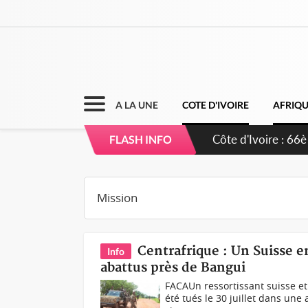
A LA UNE
COTE D'IVOIRE
AFRIQ
FLASH INFO
Centrafrique : Un Suisse e
Info
abattus près de Bangui
FACAUn ressortissant suisse et
été tués le 30 juillet dans u