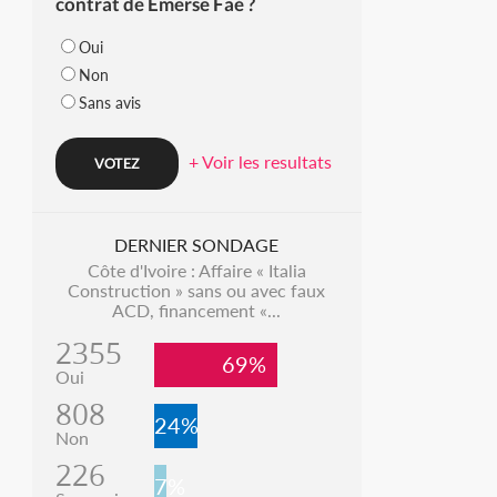
contrat de Emerse Faé ?
Oui
Non
Sans avis
+ Voir les resultats
DERNIER SONDAGE
Côte d'Ivoire : Affaire « Italia
Construction » sans ou avec faux
ACD, financement «...
2355
69%
Oui
808
24%
Non
226
7%