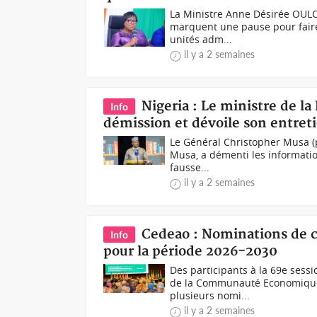
La Ministre Anne Désirée OULO
marquent une pause pour faire l
unités adm...
il y a 2 semaines
Nigeria : Le ministre de l
Info
démission et dévoile son entret
Le Général Christopher Musa (p
Musa, a démenti les information
fausse...
il y a 2 semaines
Cedeao : Nominations de c
Info
pour la période 2026-2030
Des participants à la 69e sess
de la Communauté Economique d
plusieurs nomi...
il y a 2 semaines