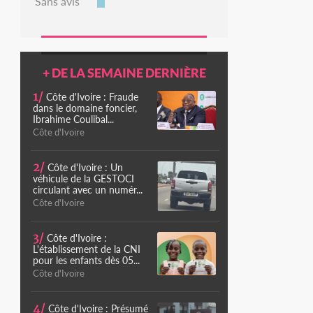
Sans avis
+ DE LA SEMAINE DERNIÈRE
1/
Côte d'Ivoire : Fraude
dans le domaine foncier,
Ibrahime Coulibal...
Côte d'Ivoire
2/
Côte d'Ivoire : Un
véhicule de la GESTOCI
circulant avec un numér...
Côte d'Ivoire
3/
Côte d'Ivoire :
L'établissement de la CNI
pour les enfants dès 05...
Côte d'Ivoire
4/
Côte d'Ivoire : Présumé