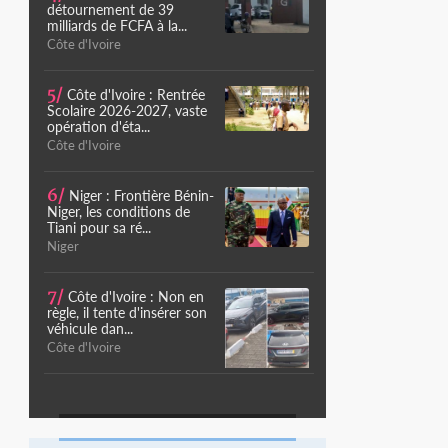
détournement de 39
milliards de FCFA à la...
Côte d'Ivoire
5/
Côte d'Ivoire : Rentrée
Scolaire 2026-2027, vaste
opération d'éta...
Côte d'Ivoire
6/
Niger : Frontière Bénin-
Niger, les conditions de
Tiani pour sa ré...
Niger
7/
Côte d'Ivoire : Non en
règle, il tente d'insérer son
véhicule dan...
Côte d'Ivoire