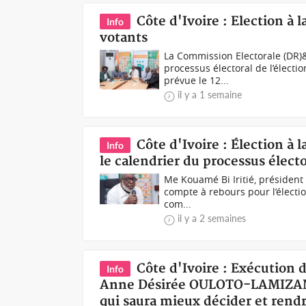
Côte d'Ivoire : Election à l
Info
votants
La Commission Electorale (DR)
processus électoral de l’électio
prévue le 12...
il y a 1 semaine
Côte d'Ivoire : Élection à 
Info
le calendrier du processus électo
Me Kouamé Bi Iritié, président
compte à rebours pour l’électio
com...
il y a 2 semaines
Côte d'Ivoire : Exécution 
Info
Anne Désirée OULOTO-LAMIZANA 
qui saura mieux décider et ren