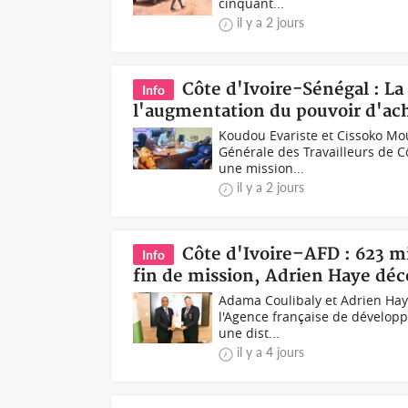
cinquant...
il y a 2 jours
Côte d'Ivoire-Sénégal : L
Info
l'augmentation du pouvoir d'ac
Koudou Evariste et Cissoko Mo
Générale des Travailleurs de C
une mission...
il y a 2 jours
Côte d'Ivoire–AFD : 623 mi
Info
fin de mission, Adrien Haye déco
Adama Coulibaly et Adrien Hay
l'Agence française de développ
une dist...
il y a 4 jours