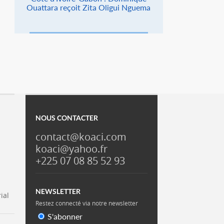
Ouattara reçoit Zita Oligui Nguema
NOUS CONTACTER
contact@koaci.com
koaci@yahoo.fr
+225 07 08 85 52 93
NEWSLETTER
ial
Restez connecté via notre newsletter
S'abonner