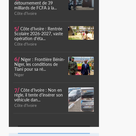
détournement de 39
milliards de FCFA à la...
Côte d'Ivoire
5/
Côte d'Ivoire : Rentrée
Scolaire 2026-2027, vaste
opération d'éta...
Côte d'Ivoire
6/
Niger : Frontière Bénin-
Niger, les conditions de
Tiani pour sa ré...
Niger
7/
Côte d'Ivoire : Non en
règle, il tente d'insérer son
véhicule dan...
Côte d'Ivoire