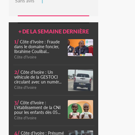
Sans avis
+ DE LA SEMAINE DERNIÈRE
1/
Côte d'Ivoire : Fraude
dans le domaine foncier,
Ibrahime Coulibal...
Côte d'Ivoire
2/
Côte d'Ivoire : Un
véhicule de la GESTOCI
circulant avec un numér...
Côte d'Ivoire
3/
Côte d'Ivoire :
L'établissement de la CNI
pour les enfants dès 05...
Côte d'Ivoire
4/
Côte d'Ivoire : Présumé