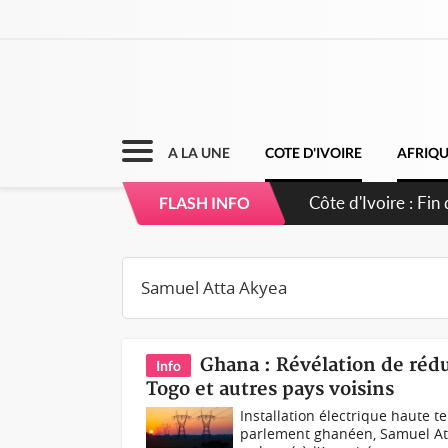
A LA UNE
COTE D'IVOIRE
AFRIQ
Côte d'Ivoire : Fi
FLASH INFO
Ghana : Révélation de rédu
Info
Togo et autres pays voisins
Installation électrique haute 
parlement ghanéen, Samuel Att