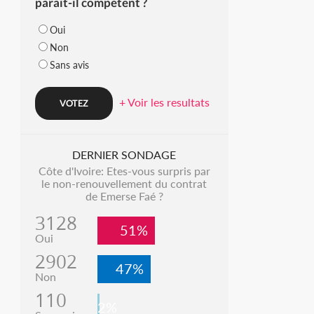
parait-il compétent ?
Oui
Non
Sans avis
+ Voir les resultats
DERNIER SONDAGE
Côte d'Ivoire: Etes-vous surpris par
le non-renouvellement du contrat
de Emerse Faé ?
3128
51%
Oui
2902
47%
Non
110
2%