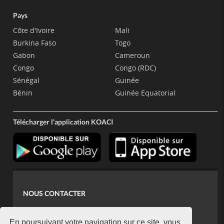
Pays
Côte d'Ivoire
Mali
Burkina Faso
Togo
Gabon
Cameroun
Congo
Congo (RDC)
Sénégal
Guinée
Bénin
Guinée Equatorial
Télécharger l'application KOACI
NOUS CONTACTER
contact@koaci.com
En poursuivant votre navigation sur ce site, vous