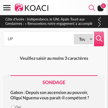
0
Afrique
Soudan du sud
Côte d'Ivoire : Indépendance, le GNL Apalo Touré aux
Gendarmes : « Renouvelons notre engagement à accomplir
Cedeao
notre mission avec honneur, discipline, loyauté et
dévouement »
Monde
Veuillez saisir au moins 3 caractères
SONDAGE
Gabon : Depuis son ascension au pouvoir,
Oligui Nguema vous parait-il compétent ?
Oui