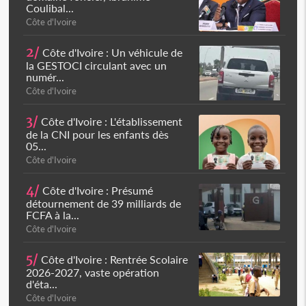
Coulibal...
Côte d'Ivoire
2/
Côte d'Ivoire : Un véhicule de
la GESTOCI circulant avec un
numér...
Côte d'Ivoire
3/
Côte d'Ivoire : L'établissement
de la CNI pour les enfants dès
05...
Côte d'Ivoire
4/
Côte d'Ivoire : Présumé
détournement de 39 milliards de
FCFA à la...
Côte d'Ivoire
5/
Côte d'Ivoire : Rentrée Scolaire
2026-2027, vaste opération
d'éta...
Côte d'Ivoire