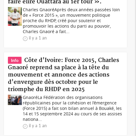
faire élire Ouattara au 1er tour ».
Charles GnaoréAprès deux années passées loin
de « Force 2015 », un mouvement politique
proche du RHDP, créé pour soutenir et
promouvoir les actions du parti au pouvoir,
Charles Gnaoré a fait...
il y a 1 an
Côte d'Ivoire: Force 2015, Charles
Info
Gnaoré reprend sa place à la tête du
mouvement et annonce des actions
d'envergure dès octobre pour le
triomphe du RHDP en 2025
GnaoréLa Fédération des organisations
républicaines pour la cohésion et l’émergence
(Force 2015) a fait son bilan annuel à Bouaké, les
14 et 15 septembre 2024 au cours de ses assises
nationa...
il y a 1 an