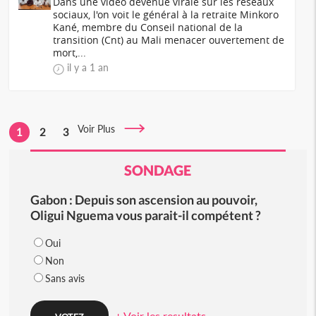
Dans une vidéo devenue virale sur les réseaux
sociaux, l'on voit le général à la retraite Minkoro
Kané, membre du Conseil national de la
transition (Cnt) au Mali menacer ouvertement de
mort,...
il y a 1 an
Voir Plus
1
2
3
SONDAGE
Gabon : Depuis son ascension au pouvoir,
Oligui Nguema vous parait-il compétent ?
Oui
Non
Sans avis
+ Voir les resultats