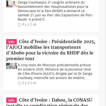
Zanga CoulibalyLe 2ᵉ congrès ordinaire du
Rassemblement des Houphouëtistes pour la
Démocratie et la Paix (RHDP) a demarré ce
samedi 21 juin au Parc des Expositions de Port-
Bouet. Il prend fi...
il y a 1 an
Côte d'Ivoire : Présidentielle 2025,
Info
l'AJUCI mobilise les transporteurs
d'Abobo pour la victoire du RHDP dès le
premier tour
À cinq mois de l’élection présidentielle prévue
en octobre 2025, l’Alliance de la Jeunesse Unie
de Côte d’Ivoire (AJUCI), dirigée par le Dr Zanga
Coulibaly, intensifie ses actions de mobilis...
il y a 1 an
Côte d'Ivoire : Dabou, la CONASU
Info
installe sa coordination régionale des