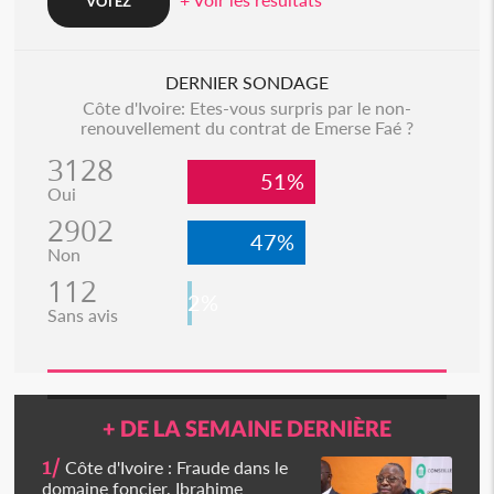
DERNIER SONDAGE
Côte d'Ivoire: Etes-vous surpris par le non-
renouvellement du contrat de Emerse Faé ?
3128
51%
Oui
2902
47%
Non
112
2%
Sans avis
+ DE LA SEMAINE DERNIÈRE
1/
Côte d'Ivoire : Fraude dans le
domaine foncier, Ibrahime