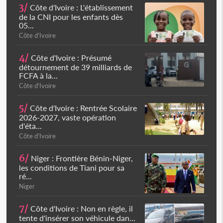
3/
Côte d'Ivoire : L'établissement
de la CNI pour les enfants dès
05...
Côte d'Ivoire
4/
Côte d'Ivoire : Présumé
détournement de 39 milliards de
FCFA à la...
Côte d'Ivoire
5/
Côte d'Ivoire : Rentrée Scolaire
2026-2027, vaste opération
d'éta...
Côte d'Ivoire
6/
Niger : Frontière Bénin-Niger,
les conditions de Tiani pour sa
ré...
Niger
7/
Côte d'Ivoire : Non en règle, il
tente d'insérer son véhicule dan...