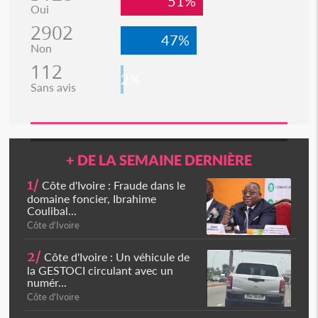
51%
Oui
2902
47%
Non
112
2%
Sans avis
+ DE LA SEMAINE DERNIÈRE
1/
Côte d'Ivoire : Fraude dans le
domaine foncier, Ibrahime
Coulibal...
Côte d'Ivoire
2/
Côte d'Ivoire : Un véhicule de
la GESTOCI circulant avec un
numér...
Côte d'Ivoire