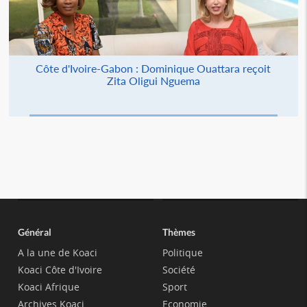
Côte d'Ivoire-Gabon : Dominique Ouattara reçoit
Zita Oligui Nguema
Général
Thèmes
A la une de Koaci
Politique
Koaci Côte d'Ivoire
Société
Koaci Afrique
Sport
Archives Koaci
Economie