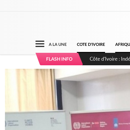
A LA UNE
COTE D'IVOIRE
AFRIQ
Sierra Leone : Un 
FLASH INFO
d'avance