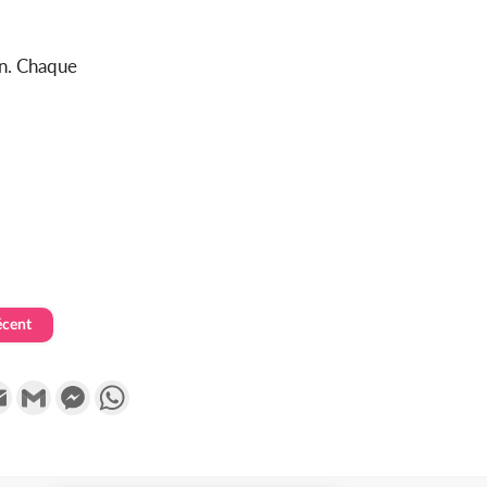
on. Chaque
écent
k
tter
Email
Gmail
Messenger
WhatsApp