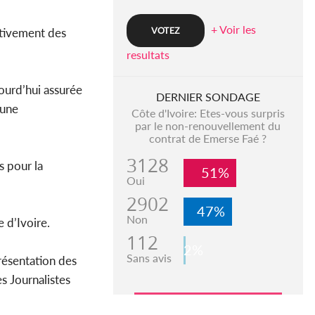
+ Voir les
activement des
resultats
jourd’hui assurée
DERNIER SONDAGE
eune
Côte d'Ivoire: Etes-vous surpris
par le non-renouvellement du
contrat de Emerse Faé ?
3128
 pour la
51%
Oui
2902
47%
Non
 d’Ivoire.
112
2%
Sans avis
résentation des
s Journalistes