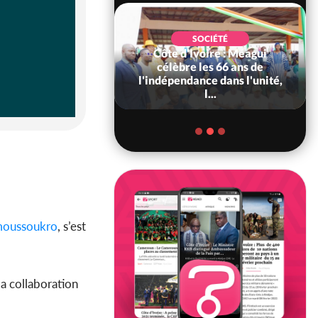
SOCIÉTÉ
Côte d'Ivoire : Méagui
SOCIÉTÉ
voire : Concours
célèbre les 66 ans de
6, les résultats
l'indépendance dans l'unité,
bilité (1er tou...
l...
oussoukro
, s’est
la collaboration