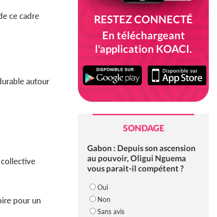
 de ce cadre
RESTEZ CONNECTÉ
En téléchargeant
l'application KOACI.
 durable autour
SONDAGE
Gabon : Depuis son ascension
au pouvoir, Oligui Nguema
collective
vous parait-il compétent ?
Oui
Non
oire pour un
Sans avis