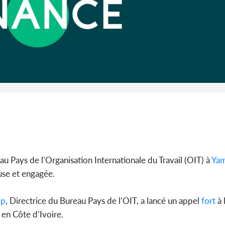
Côte d'I
CAFOP 202
d'admissi
u Pays de l’Organisation Internationale du Travail (OIT) à
Yam
use et engagée.
op
, Directrice du Bureau Pays de l’OIT, a lancé un appel
fort
à 
en Côte d’Ivoire.