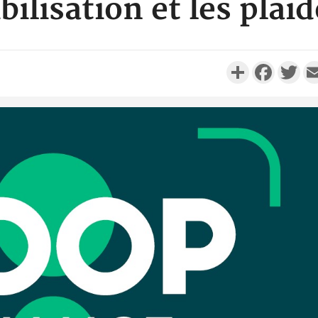
bilisation et les plai
Partager
Faceboo
Twi
Côte d'
résidue
sociétés
Côte d'Iv
Abidjan
partenaria