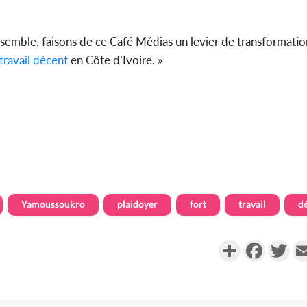
Ensemble, faisons de ce Café Médias un levier de transformati
travail
décent
en Côte d’Ivoire. »
Yamoussoukro
plaidoyer
fort
travail
d
Partager
Faceboo
Twi