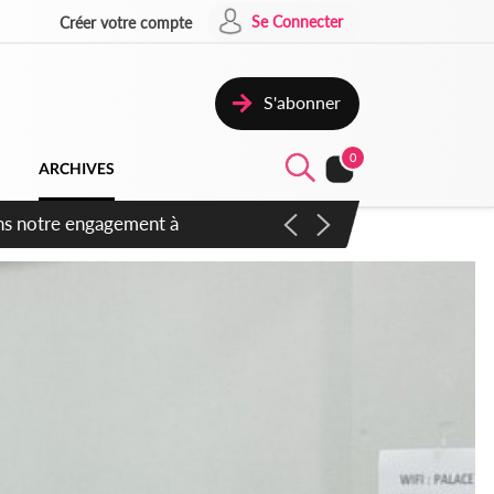
Se Connecter
Créer votre compte
S'abonner
0
ARCHIVES
 des amendements, un exclu