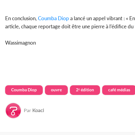
En conclusion,
Coumba Diop
a lancé un appel vibrant : « 
article, chaque reportage doit être une pierre à l’édifice du
Wassimagnon
Coumba Diop
ouvre
2ᵉ édition
café médias
Par
Koaci