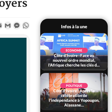
doyers
k
tter
Email
Gmail
Messenger
WhatsApp
Infos à la une
SOCIÉTÉ
Ivoire : Stocks
ECONOMIE
ls de cacao, des
Côte d'Ivoire : Face au
 coopératives et
nouvvel ordre mondial,
ach...
l'Afrique cherche les clés d...
POLITIQUE
Côte d'Ivoire : Après la
POLITIQUE
oire : Diplomatie,
célébration de
 consolide ses
l'indépendance à Yopougon,
ts avec New Del...
Alassane...