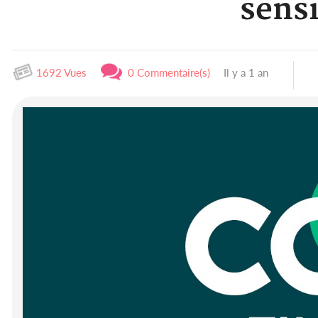
sensi
1692 Vues
0 Commentaire(s)
Il y a 1 an