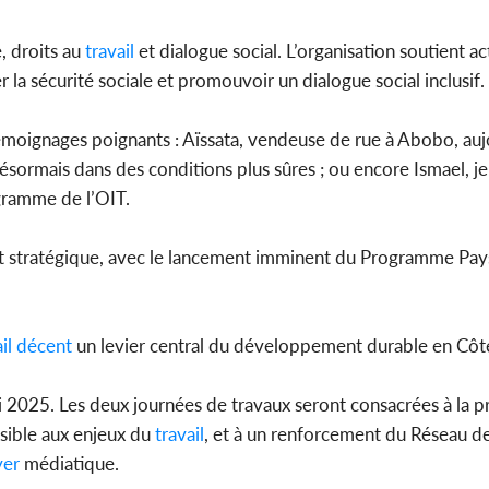
, droits au
travail
et dialogue social. L’organisation soutient 
er la sécurité sociale et promouvoir un dialogue social inclusif.
s témoignages poignants : Aïssata, vendeuse de rue à Abobo, au
désormais dans des conditions plus sûres ; ou encore Ismael, j
gramme de l’OIT.
t stratégique, avec le lancement imminent du Programme Pays
il
décent
un levier central du développement durable en Côte
i 2025. Les deux journées de travaux seront consacrées à la p
nsible aux enjeux du
travail
, et à un renforcement du Réseau de
yer
médiatique.