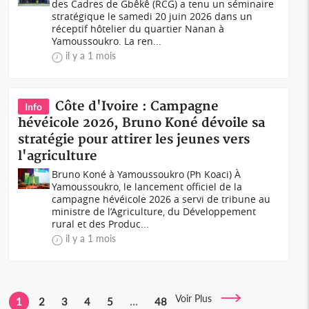
des Cadres de Gbêkê (RCG) a tenu un séminaire
stratégique le samedi 20 juin 2026 dans un
réceptif hôtelier du quartier Nanan à
Yamoussoukro. La ren...
il y a 1 mois
Côte d'Ivoire : Campagne
Info
hévéicole 2026, Bruno Koné dévoile sa
stratégie pour attirer les jeunes vers
l'agriculture
Bruno Koné à Yamoussoukro (Ph Koaci) À
Yamoussoukro, le lancement officiel de la
campagne hévéicole 2026 a servi de tribune au
ministre de l’Agriculture, du Développement
rural et des Produc...
il y a 1 mois
Voir Plus
1
2
3
4
5
...
48