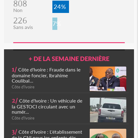
808
24%
Non
226
7%
Sans avis
+ DE LA SEMAINE DERNIÈRE
1/
Côte d'Ivoire : Fraude dans le
domaine foncier, Ibrahime
Coulibal...
Côte d'Ivoire
2/
Côte d'Ivoire : Un véhicule de
la GESTOCI circulant avec un
numér...
Côte d'Ivoire
3/
Côte d'Ivoire : L'établissement
de la CNI pour les enfants dès