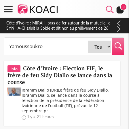
0
Côte d'Ivoire : MIRAH, bras de fer autour de la mutuelle, le
SYNHA-CI saisit la Solde et dit non au prélèvement de 26
000 FCFA sur les salaires des agents
Côte d'Ivoire : Election FIF, le
Info
frère de feu Sidy Diallo se lance dans la
course
Ibrahim Diallo (DR)Le frère de feu Sidy Diallo,
Ibrahim Diallo, se lance dans la course à
l’élection de la présidence de la Fédération
Ivoirienne de Football (FIF), prévue le 12
septembre pr...
il y a 21 heures