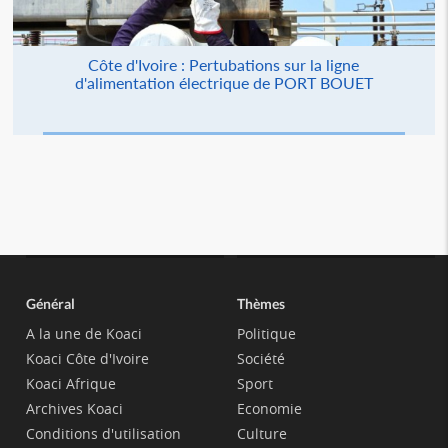
Côte d'Ivoire : Pertubations sur la ligne
d'alimentation électrique de PORT BOUET
Général
Thèmes
A la une de Koaci
Politique
Koaci Côte d'Ivoire
Société
Koaci Afrique
Sport
Archives Koaci
Economie
Conditions d'utilisation
Culture