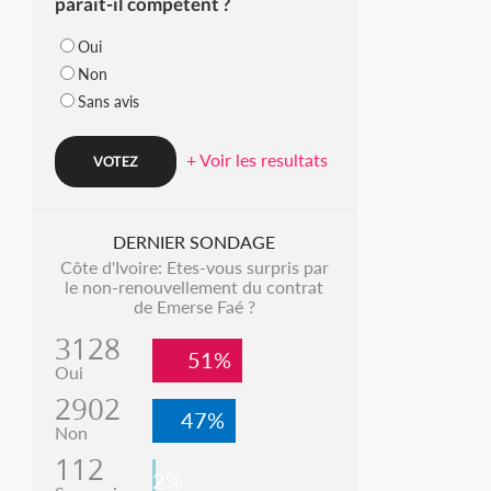
parait-il compétent ?
Oui
Non
Sans avis
+ Voir les resultats
DERNIER SONDAGE
Côte d'Ivoire: Etes-vous surpris par
le non-renouvellement du contrat
de Emerse Faé ?
3128
51%
Oui
2902
47%
Non
112
2%