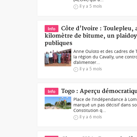
il y a 5 mois
Côte d'Ivoire : Toulepleu,
Info
kilomètre de bitume, un plaidoye
publiques
Anne Ouloto et des cadres de 
la région du Cavally, une cont
d’alimenter...
il y a 5 mois
Togo : Aperçu démocratiqu
Info
Place de l’indépendance à Lomé
marqué un pas décisif dans so
Constitution q...
il y a 6 mois