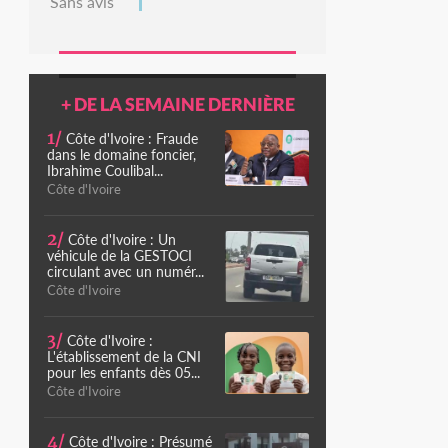
Sans avis
+ DE LA SEMAINE DERNIÈRE
1/
Côte d'Ivoire : Fraude
dans le domaine foncier,
Ibrahime Coulibal...
Côte d'Ivoire
2/
Côte d'Ivoire : Un
véhicule de la GESTOCI
circulant avec un numér...
Côte d'Ivoire
3/
Côte d'Ivoire :
L'établissement de la CNI
pour les enfants dès 05...
Côte d'Ivoire
4/
Côte d'Ivoire : Présumé