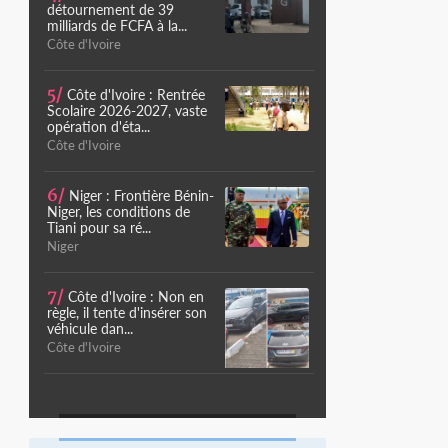
détournement de 39
milliards de FCFA à la...
Côte d'Ivoire
5/
Côte d'Ivoire : Rentrée
Scolaire 2026-2027, vaste
opération d'éta...
Côte d'Ivoire
6/
Niger : Frontière Bénin-
Niger, les conditions de
Tiani pour sa ré...
Niger
7/
Côte d'Ivoire : Non en
règle, il tente d'insérer son
véhicule dan...
Côte d'Ivoire