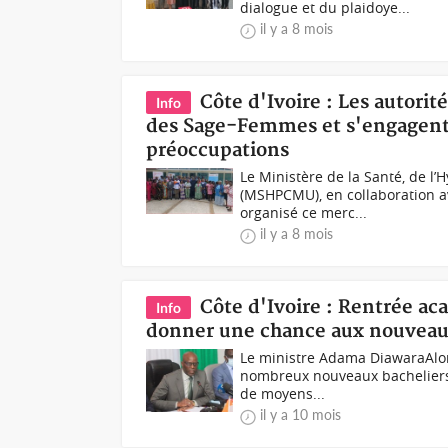
dialogue et du plaidoye...
il y a 8 mois
Côte d'Ivoire : Les autorit
Info
des Sage-Femmes et s'engagent 
préoccupations
Le Ministère de la Santé, de l
(MSHPCMU), en collaboration av
organisé ce merc...
il y a 8 mois
Côte d'Ivoire : Rentrée a
Info
donner une chance aux nouveau
Le ministre Adama DiawaraAlors
nombreux nouveaux bacheliers n
de moyens...
il y a 10 mois