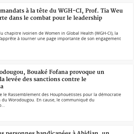
x mandats à la tête du WGH-CI, Prof. Tia Weu
rte dans le combat pour le leadership
u chapitre ivoirien de Women in Global Health (WGH-CI), la
s’apprête à tourner une page importante de son engagement
rodougou, Bouaké Fofana provoque un
la levée des sanctions contre le
la
e le Rassemblement des Houphouëtistes pour la démocratie
ion du Worodougou. En cause, le communiqué du
...
des personnes handicapées à Abidjan, un