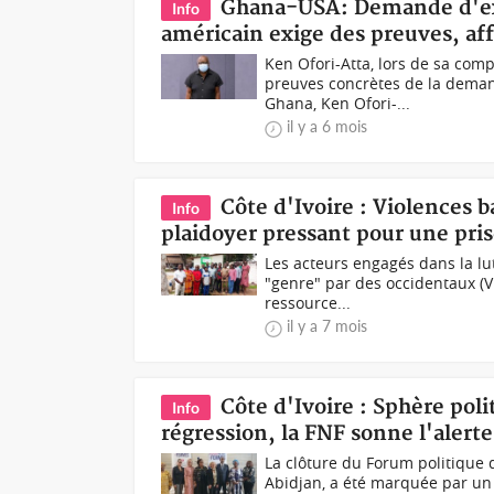
Ghana-USA: Demande d'ext
Info
américain exige des preuves, aff
Ken Ofori-Atta, lors de sa com
preuves concrètes de la demand
Ghana, Ken Ofori-...
il y a 6 mois
Côte d'Ivoire : Violences b
Info
plaidoyer pressant pour une pris
Les acteurs engagés dans la lu
"genre" par des occidentaux (V
ressource...
il y a 7 mois
Côte d'Ivoire : Sphère po
Info
régression, la FNF sonne l'alerte
La clôture du Forum politique
Abidjan, a été marquée par un 