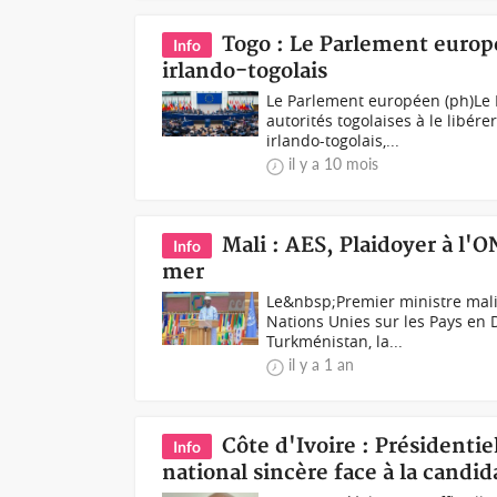
Togo : Le Parlement europ
Info
irlando-togolais
Le Parlement européen (ph)Le 
autorités togolaises à le libé
irlando-togolais,...
il y a 10 mois
Mali : AES, Plaidoyer à l'O
Info
mer
Le&nbsp;Premier ministre mal
Nations Unies sur les Pays en 
Turkménistan, la...
il y a 1 an
Côte d'Ivoire : Présidentie
Info
national sincère face à la candi