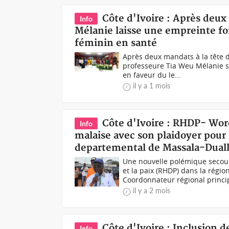
Côte d'Ivoire : Après deu
Info
Mélanie laisse une empreinte fo
féminin en santé
Après deux mandats à la tête d
professeure Tia Weu Mélanie 
en faveur du le...
il y a 1 mois
Côte d'Ivoire : RHDP- Wo
Info
malaise avec son plaidoyer pour 
departemental de Massala-Dual
Une nouvelle polémique secou
et la paix (RHDP) dans la rég
Coordonnateur régional princip
il y a 2 mois
Côte d'Ivoire : Inclusion 
Info