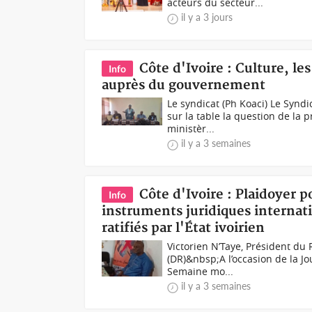
acteurs du secteur...
il y a 3 jours
Côte d'Ivoire : Culture, le
Info
auprès du gouvernement
Le syndicat (Ph Koaci) Le Synd
sur la table la question de la
ministèr...
il y a 3 semaines
Côte d'Ivoire : Plaidoyer p
Info
instruments juridiques internat
ratifiés par l'État ivoirien
Victorien N’Taye, Président d
(DR)&nbsp;A l’occasion de la Jo
Semaine mo...
il y a 3 semaines