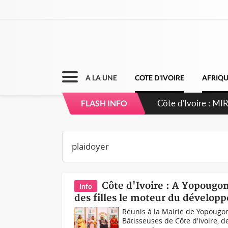
A LA UNE
COTE D'IVOIRE
AFRIQ
Côte d'Ivoire : 
FLASH INFO
Côte d'Ivoire : A Yopougon
Info
des filles le moteur du dévelop
Réunis à la Mairie de Yopougo
Bâtisseuses de Côte d'Ivoire, de