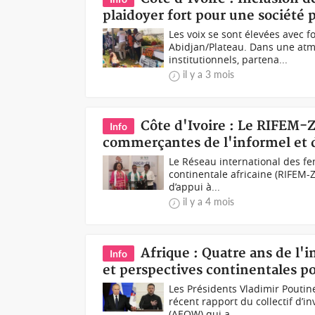
plaidoyer fort pour une société p
Les voix se sont élevées avec fo
Abidjan/Plateau. Dans une atm
institutionnels, partena...
il y a 3 mois
Côte d'Ivoire : Le RIFEM-
Info
commerçantes de l'informel et d
Le Réseau international des f
continentale africaine (RIFEM-
d’appui à...
il y a 4 mois
Afrique : Quatre ans de l'i
Info
et perspectives continentales po
Les Présidents Vladimir Poutine
récent rapport du collectif d’
(AEOW) qui a...