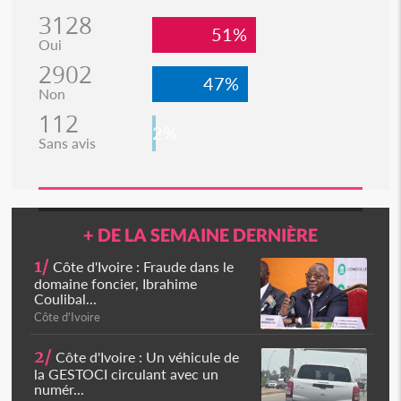
3128
51%
Oui
2902
47%
Non
112
2%
Sans avis
+ DE LA SEMAINE DERNIÈRE
1/
Côte d'Ivoire : Fraude dans le
domaine foncier, Ibrahime
Coulibal...
Côte d'Ivoire
2/
Côte d'Ivoire : Un véhicule de
la GESTOCI circulant avec un
numér...