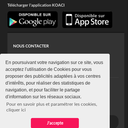
Télécharger l'application KOACI
NOUS CONTACTER
contact@koaci.com
koaci@yahoo.fr
En poursuivant votre navigation sur ce site, vous
+225 07 08 85 52 93
acceptez l'utilisation de Cookies pour vous
proposer des publicités adaptées à vos centres
d'intérêts, pour réaliser des statistiques de
NEWSLETTER
navigation, et pour faciliter le partage
Restez connecté via notre newsletter
d'information sur les réseaux sociaux.
S'abonner
Pour en savoir plus et paramétrer les cookies,
Se désabonner
cliquer ici
J'accepte