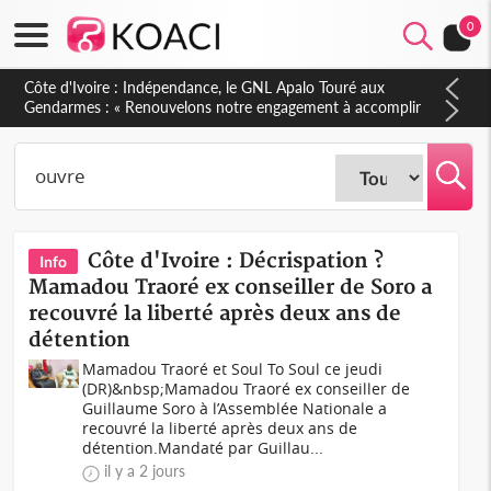
0
Sierra Leone : Un projet de réforme constitutionnelle en
gestation, points clés des amendements, un exclu d'avance
Côte d'Ivoire : Décrispation ?
Info
Mamadou Traoré ex conseiller de Soro a
recouvré la liberté après deux ans de
détention
Mamadou Traoré et Soul To Soul ce jeudi
(DR)&nbsp;Mamadou Traoré ex conseiller de
Guillaume Soro à l’Assemblée Nationale a
recouvré la liberté après deux ans de
détention.Mandaté par Guillau...
il y a 2 jours