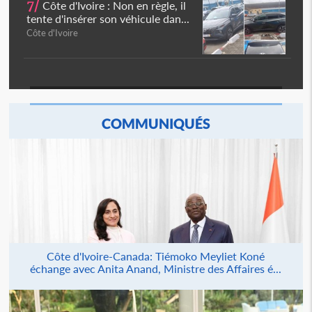
7/
Côte d'Ivoire : Non en règle, il
tente d'insérer son véhicule dan...
Côte d'Ivoire
COMMUNIQUÉS
Côte d'Ivoire-Canada: Tiémoko Meyliet Koné
échange avec Anita Anand, Ministre des Affaires é...