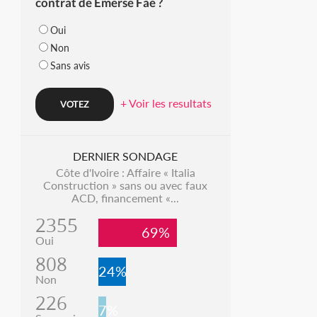
contrat de Emerse Faé ?
Oui
Non
Sans avis
+ Voir les resultats
DERNIER SONDAGE
Côte d'Ivoire : Affaire « Italia
Construction » sans ou avec faux
ACD, financement «...
2355
69%
Oui
808
24%
Non
226
7%