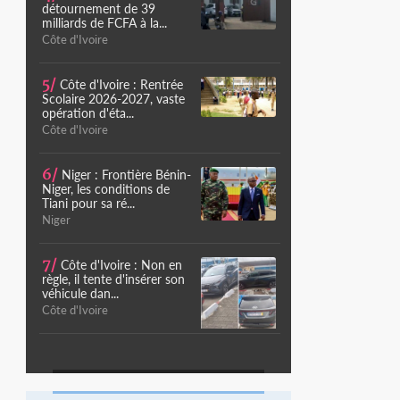
détournement de 39
milliards de FCFA à la...
Côte d'Ivoire
5/
Côte d'Ivoire : Rentrée
Scolaire 2026-2027, vaste
opération d'éta...
Côte d'Ivoire
6/
Niger : Frontière Bénin-
Niger, les conditions de
Tiani pour sa ré...
Niger
7/
Côte d'Ivoire : Non en
règle, il tente d'insérer son
véhicule dan...
Côte d'Ivoire