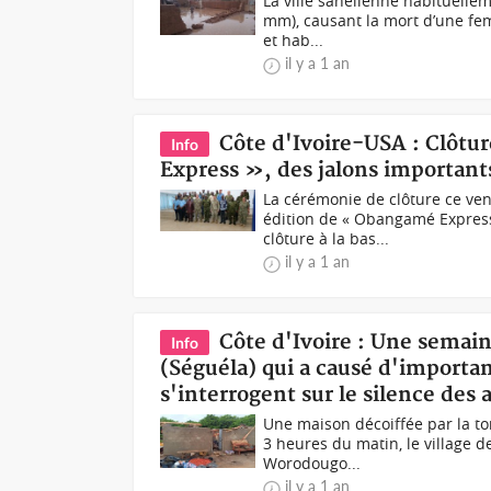
La ville sahélienne habituelle
mm), causant la mort d’une fem
et hab...
il y a 1 an
Côte d'Ivoire-USA : Clôtu
Info
Express », des jalons importants
La cérémonie de clôture ce ven
édition de « Obangamé Express
clôture à la bas...
il y a 1 an
Côte d'Ivoire : Une semain
Info
(Séguéla) qui a causé d'importan
s'interrogent sur le silence des 
Une maison décoiffée par la t
3 heures du matin, le village 
Worodougo...
il y a 1 an