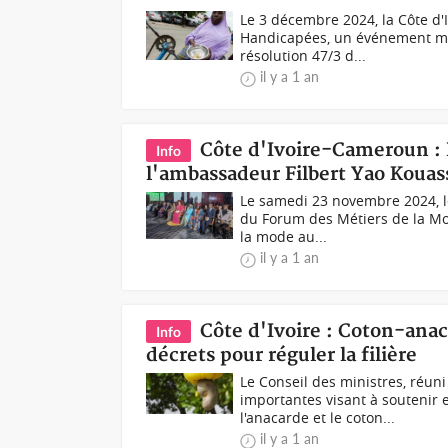
Le 3 décembre 2024, la Côte d
Handicapées, un événement mo
résolution 47/3 d...
il y a 1 an
Côte d'Ivoire-Cameroun : 
Info
l'ambassadeur Filbert Yao Kouas
Le samedi 23 novembre 2024, le
du Forum des Métiers de la M
la mode au...
il y a 1 an
Côte d'Ivoire : Coton-ana
Info
décrets pour réguler la filière
Le Conseil des ministres, réun
importantes visant à soutenir e
l'anacarde et le coton...
il y a 1 an