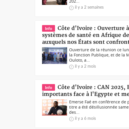
202...
il y a 2 semaines
Côte d'Ivoire : Ouverture 
Info
systèmes de santé en Afrique de
auxquels nos États sont confro
Ouverture de la réunion ce lun
la Fonction Publique, et de la
Ouloto, a...
il y a 2 mois
Côte d'Ivoire : CAN 2025,
Info
importants face à l'Egypte et me
Emerse Faé en conférence de p
titre a été désillusionnée samed
des...
il y a 6 mois