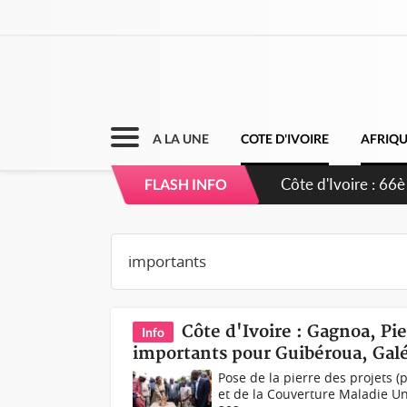
A LA UNE
COTE D'IVOIRE
AFRIQ
Côte d'Ivoire : À
FLASH INFO
développement d
Côte d'Ivoire : Gagnoa, Pi
Info
importants pour Guibéroua, Gal
Pose de la pierre des projets 
et de la Couverture Maladie Un