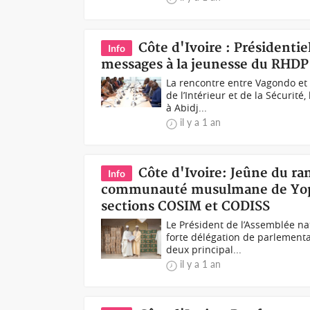
Côte d'Ivoire : Présidenti
Info
messages à la jeunesse du RHDP
La rencontre entre Vagondo et
de l’Intérieur et de la Sécurit
à Abidj...
il y a 1 an
Côte d'Ivoire: Jeûne du r
Info
communauté musulmane de Yopou
sections COSIM et CODISS
Le Président de l’Assemblée na
forte délégation de parlement
deux principal...
il y a 1 an