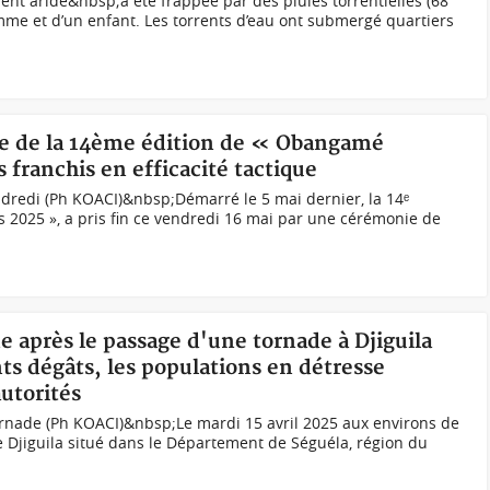
ment aride&nbsp;a été frappée par des pluies torrentielles (68
me et d’un enfant. Les torrents d’eau ont submergé quartiers
re de la 14ème édition de « Obangamé
 franchis en efficacité tactique
dredi (Ph KOACI)&nbsp;Démarré le 5 mai dernier, la 14ᵉ
 2025 », a pris fin ce vendredi 16 mai par une cérémonie de
e après le passage d'une tornade à Djiguila
ts dégâts, les populations en détresse
autorités
ornade (Ph KOACI)&nbsp;Le mardi 15 avril 2025 aux environs de
de Djiguila situé dans le Département de Séguéla, région du