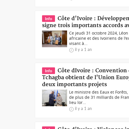
Côte d'Ivoire : Développe
Info
signe trois importants accords a
Ce jeudi 31 octobre 2024, Léon 
africaine et des Ivoiriens de l'
visant à...
il y a 1 an
Côte dIvoire : Convention 
Info
Tchagba obtient de l'Union Eur
deux importants projets
Le ministre des Eaux et Forêts,
de plus de 31 milliards de Fr
lieu lor...
il y a 1 an