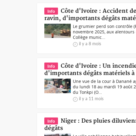
Côte d'Ivoire : Accident d
Info
ravin, d'importants dégâts maté
Le grumier perd son contrôle (
novembre 2025, aux alentours d
Collège munic...
il y a 8 mois
Côte d'Ivoire : Un incendi
Info
d'importants dégâts matériels à
Une vue de la cour à Danané a
du lundi 18 au mardi 19 août 
du Tonkpi (O...
il y a 11 mois
Niger : Des pluies diluvie
Info
dégâts