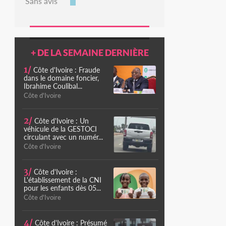
Sans avis
+ DE LA SEMAINE DERNIÈRE
1/
Côte d'Ivoire : Fraude
dans le domaine foncier,
Ibrahime Coulibal...
Côte d'Ivoire
2/
Côte d'Ivoire : Un
véhicule de la GESTOCI
circulant avec un numér...
Côte d'Ivoire
3/
Côte d'Ivoire :
L'établissement de la CNI
pour les enfants dès 05...
Côte d'Ivoire
4/
Côte d'Ivoire : Présumé