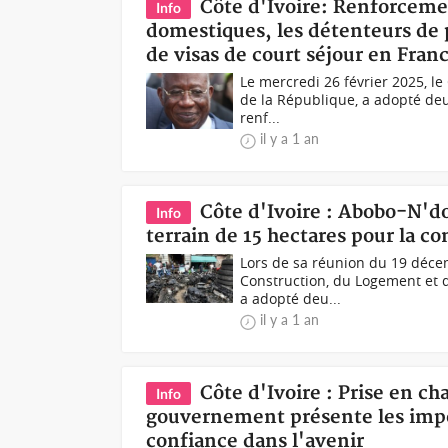
Côte d'Ivoire: Renforcemen
Info
domestiques, les détenteurs de
de visas de court séjour en Fran
Le mercredi 26 février 2025, le
de la République, a adopté deu
renf...
il y a 1 an
Côte d'Ivoire : Abobo-N'd
Info
terrain de 15 hectares pour la 
Lors de sa réunion du 19 décem
Construction, du Logement et d
a adopté deu...
il y a 1 an
Côte d'Ivoire : Prise en c
Info
gouvernement présente les impor
confiance dans l'avenir