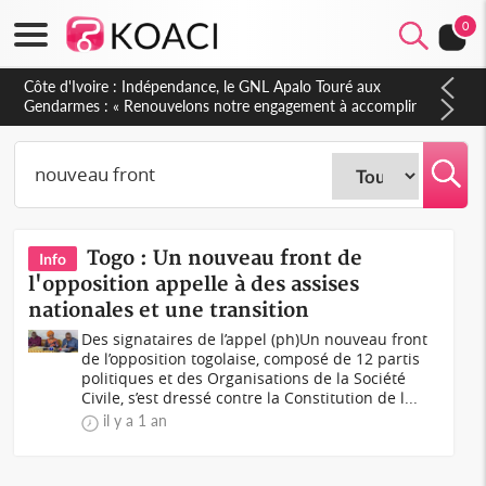
0
Côte d'Ivoire : Indépendance, le GNL Apalo Touré aux
Gendarmes : « Renouvelons notre engagement à accomplir
notre mission avec honneur, discipline, loyauté et
dévouement »
Togo : Un nouveau front de
Info
l'opposition appelle à des assises
nationales et une transition
Des signataires de l’appel (ph)Un nouveau front
de l’opposition togolaise, composé de 12 partis
politiques et des Organisations de la Société
Civile, s’est dressé contre la Constitution de l...
il y a 1 an