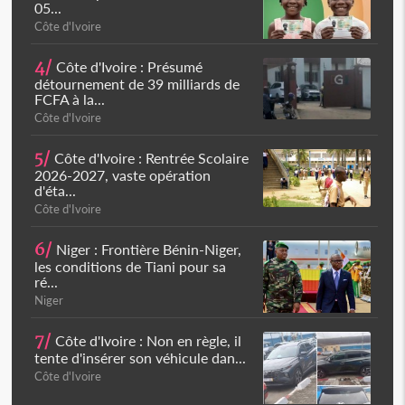
05...
Côte d'Ivoire
4/
Côte d'Ivoire : Présumé
détournement de 39 milliards de
FCFA à la...
Côte d'Ivoire
5/
Côte d'Ivoire : Rentrée Scolaire
2026-2027, vaste opération
d'éta...
Côte d'Ivoire
6/
Niger : Frontière Bénin-Niger,
les conditions de Tiani pour sa
ré...
Niger
7/
Côte d'Ivoire : Non en règle, il
tente d'insérer son véhicule dan...
Côte d'Ivoire