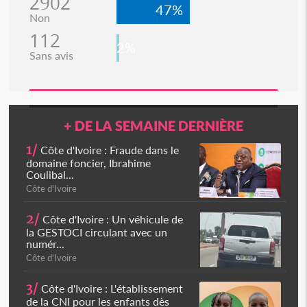
2902
47%
Non
112
2%
Sans avis
+ DE LA SEMAINE DERNIÈRE
1/
Côte d'Ivoire : Fraude dans le
domaine foncier, Ibrahime
Coulibal...
Côte d'Ivoire
2/
Côte d'Ivoire : Un véhicule de
la GESTOCI circulant avec un
numér...
Côte d'Ivoire
3/
Côte d'Ivoire : L'établissement
de la CNI pour les enfants dès