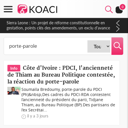
0
Sierra Leone : Un projet de réforme constitutionnelle en
gestation, points clés des amendements, un exclu d'avance
Côte d'Ivoire : PDCI, l'ancienneté
Info
de Thiam au Bureau Politique contestée,
la réaction du porte-parole
Soumaïla Bredoumy, porte-parole du PDCI
(Ph)&nbsp;Des cadres du PDCI-RDA contestent
l’ancienneté du président du parti, Tidjane
Thiam, au Bureau Politique (BP).Des partisans de
l’ex Secrétai...
il y a 3 jours