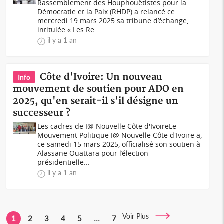
Rassemblement des Houphouëtistes pour la
Démocratie et la Paix (RHDP) a relancé ce
mercredi 19 mars 2025 sa tribune d’échange,
intitulée « Les Re...
il y a 1 an
Côte d'Ivoire: Un nouveau
Info
mouvement de soutien pour ADO en
2025, qu'en serait-il s'il désigne un
successeur ?
Les cadres de I@ Nouvelle Côte d'IvoireLe
Mouvement Politique I@ Nouvelle Côte d'Ivoire a,
ce samedi 15 mars 2025, officialisé son soutien à
Alassane Ouattara pour l’élection
présidentielle...
il y a 1 an
Voir Plus
1
2
3
4
5
...
7