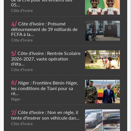
05...
Côte d'Ivoire
4/
Côte d'Ivoire : Présumé
détournement de 39 milliards de
FCFA à la...
Côte d'Ivoire
5/
Côte d'Ivoire : Rentrée Scolaire
2026-2027, vaste opération
d'éta...
Côte d'Ivoire
6/
Niger : Frontière Bénin-Niger,
les conditions de Tiani pour sa
ré...
Niger
7/
Côte d'Ivoire : Non en règle, il
tente d'insérer son véhicule dan...
Côte d'Ivoire