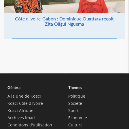
Côte d'Ivoire-Gabon : Dominique Ouattara reçoit
Zita Oligui Nguema
Général
Thèmes
A la une de Koaci
Politique
Koaci Côte d'Ivoire
Société
Koaci Afrique
Sport
Archives Koaci
Economie
Conditions d'utilisation
Culture