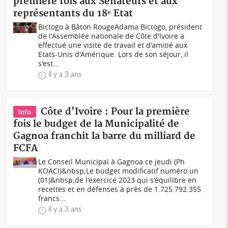
première fois aux Sénateurs et aux
représentants du 18ᵉ Etat
Bictogo à Bâton Rouge Adama Bictogo, président
de l'Assemblée nationale de Côte d'Ivoire a
effectué une visite de travail et d'amitié aux
Etats-Unis d'Amérique. Lors de son séjour, il
s'est...
il y a 3 ans
Côte d'Ivoire : Pour la première
Info
fois le budget de la Municipalité de
Gagnoa franchit la barre du milliard de
FCFA
Le Conseil Municipal à Gagnoa ce jeudi (Ph
KOACI)&nbsp;Le budget modificatif numéro un
(01)&nbsp;de l'exercice 2023 qui s'équilibre en
recettes et en défenses à près de 1.725.792.355
francs...
il y a 3 ans