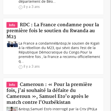
département de Béo...
il y a 3 ans
RDC : La France condamne pour la
Info
première fois le soutien du Rwanda au
M23
La France a condamné&nbsp;le soutien de Kigali
à la rébellion du M23, qui sévit dans l'est de la
République Démocratique du Congo.Pour la
première fois , la France a reconnu officiellement
q...
il y a 3 ans
Cameroun : « Pour la première
Info
fois, j'ai souhaité la défaite du
Cameroun », Samuel Eto'o après le
match contre l'Ouzbékistan
&nbsp;Samuel Eto'o interrogé par la Crtv (Ph)La