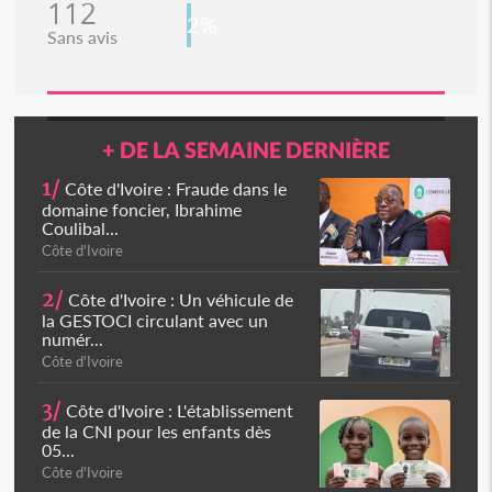
112
2%
Sans avis
+ DE LA SEMAINE DERNIÈRE
1/
Côte d'Ivoire : Fraude dans le
domaine foncier, Ibrahime
Coulibal...
Côte d'Ivoire
2/
Côte d'Ivoire : Un véhicule de
la GESTOCI circulant avec un
numér...
Côte d'Ivoire
3/
Côte d'Ivoire : L'établissement
de la CNI pour les enfants dès
05...
Côte d'Ivoire