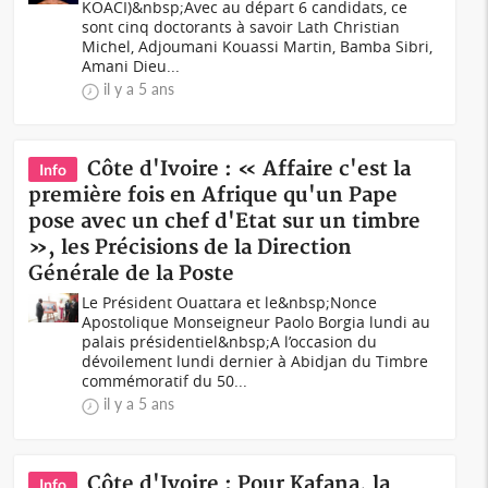
KOACI)&nbsp;Avec au départ 6 candidats, ce
sont cinq doctorants à savoir Lath Christian
Michel, Adjoumani Kouassi Martin, Bamba Sibri,
Amani Dieu...
il y a 5 ans
Côte d'Ivoire : « Affaire c'est la
Info
première fois en Afrique qu'un Pape
pose avec un chef d'Etat sur un timbre
», les Précisions de la Direction
Générale de la Poste
Le Président Ouattara et le&nbsp;Nonce
Apostolique Monseigneur Paolo Borgia lundi au
palais présidentiel&nbsp;A l’occasion du
dévoilement lundi dernier à Abidjan du Timbre
commémoratif du 50...
il y a 5 ans
Côte d'Ivoire : Pour Kafana, la
Info