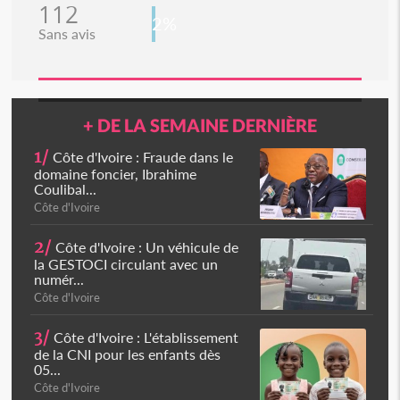
112
2%
Sans avis
+ DE LA SEMAINE DERNIÈRE
1/
Côte d'Ivoire : Fraude dans le
domaine foncier, Ibrahime
Coulibal...
Côte d'Ivoire
2/
Côte d'Ivoire : Un véhicule de
la GESTOCI circulant avec un
numér...
Côte d'Ivoire
3/
Côte d'Ivoire : L'établissement
de la CNI pour les enfants dès
05...
Côte d'Ivoire