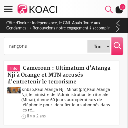
0
Côte d'Ivoire : Indépendance, le GNL Apalo Touré aux
Gendarmes : « Renouvelons notre engagement à accomplir
notre mission avec honneur, discipline, loyauté et
dévouement »
Cameroun : Ultimatum d'Atanga
Info
Nji à Orange et MTN accusés
d'entretenir le terrorisme
&nbsp;Paul Atanga Nji, Minat (ph),Paul Atanga
Nji, le ministre de l’Administration territoriale
(Minat), donne 60 jours aux opérateurs de
téléphonie pour identifier leurs abonnés dans
les ré...
il y a 2 ans