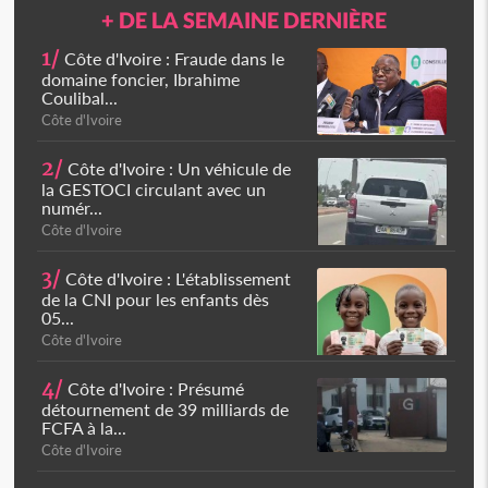
+ DE LA SEMAINE DERNIÈRE
1/
Côte d'Ivoire : Fraude dans le
domaine foncier, Ibrahime
Coulibal...
Côte d'Ivoire
2/
Côte d'Ivoire : Un véhicule de
la GESTOCI circulant avec un
numér...
Côte d'Ivoire
3/
Côte d'Ivoire : L'établissement
de la CNI pour les enfants dès
05...
Côte d'Ivoire
4/
Côte d'Ivoire : Présumé
détournement de 39 milliards de
FCFA à la...
Côte d'Ivoire