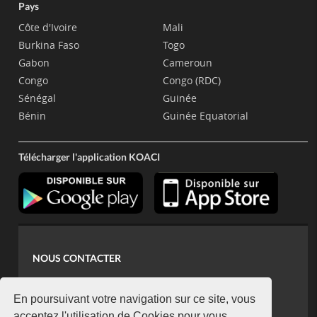
Pays
Côte d'Ivoire
Mali
Burkina Faso
Togo
Gabon
Cameroun
Congo
Congo (RDC)
Sénégal
Guinée
Bénin
Guinée Equatorial
Télécharger l'application KOACI
NOUS CONTACTER
contact@koaci.com
koaci@yahoo.fr
En poursuivant votre navigation sur ce site, vous
acceptez l'utilisation de Cookies pour vous