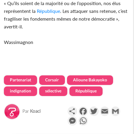
« Qu’ils soient de la majorité ou de l’opposition, nos élus
représentent la
République
. Les attaquer sans retenue, c’est
fragiliser les fondements mêmes de notre démocratie »,
avertit-il.
Wassimagnon
Partenariat
Corsair
Alioune Bakayoko
indignation
sélective
République
Partager
Facebook
Twitter
Email
Gmail
Par
Koaci
Messenger
WhatsApp