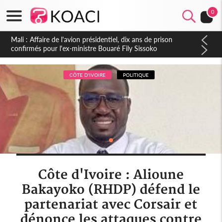
0
Nigeria : Le Togo et le Cameroun principaux acheteurs des
produits de la raffinerie Dangote en juillet
CÔTE D'IVOIRE
POLITIQUE
Côte d'Ivoire : Alioune
Bakayoko (RHDP) défend le
partenariat avec Corsair et
dénonce les attaques contre