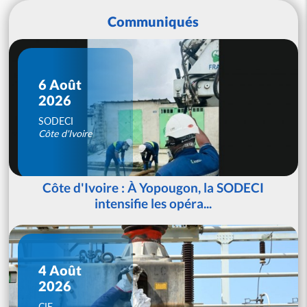
Communiqués
6 Août
2026
SODECI
Côte d'Ivoire
Côte d'Ivoire : À Yopougon, la SODECI
intensifie les opéra...
4 Août
2026
CIE