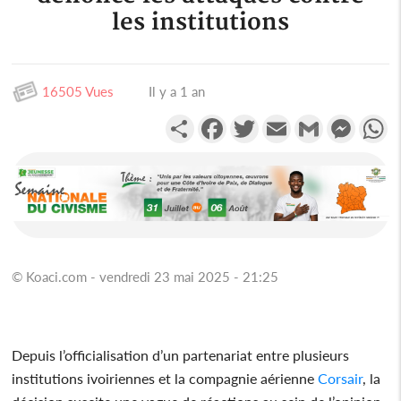
les institutions
16505 Vues
Il y a 1 an
Partager
Facebook
Twitter
Email
Gmail
Messen
W
© Koaci.com - vendredi 23 mai 2025 - 21:25
Depuis l’officialisation d’un partenariat entre plusieurs
institutions ivoiriennes et la compagnie aérienne
Corsair
, la