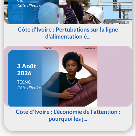
Côte d'Ivoire
Côte d'Ivoire : Pertubations sur la ligne
d'alimentation é...
3 Août
2026
TECNO
Côte d'Ivoire
Côte d'Ivoire : L'économie de l'attention :
pourquoi les j...