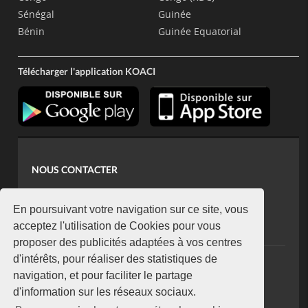
Sénégal
Guinée
Bénin
Guinée Equatorial
Télécharger l'application KOACI
NOUS CONTACTER
contact@koaci.com
koaci@yahoo.fr
En poursuivant votre navigation sur ce site, vous
+225 07 08 85 52 93
acceptez l'utilisation de Cookies pour vous
proposer des publicités adaptées à vos centres
d'intérêts, pour réaliser des statistiques de
NEWSLETTER
navigation, et pour faciliter le partage
Restez connecté via notre newsletter
d'information sur les réseaux sociaux.
S'abonner