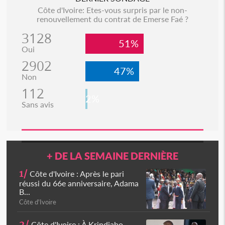
Côte d'Ivoire: Etes-vous surpris par le non-
renouvellement du contrat de Emerse Faé ?
3128
51%
Oui
2902
47%
Non
112
2%
Sans avis
+ DE LA SEMAINE DERNIÈRE
1/
Côte d'Ivoire : Après le pari
réussi du 66e anniversaire, Adama
B...
Côte d'Ivoire
2/
Côte d'Ivoire : À Krindjabo,