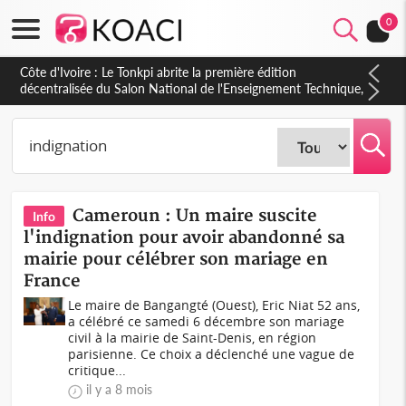
0
Côte d'Ivoire : Le Tonkpi abrite la première édition
décentralisée du Salon National de l'Enseignement Technique,
une belle opportunité pour la jeunesse
Cameroun : Un maire suscite
Info
l'indignation pour avoir abandonné sa
mairie pour célébrer son mariage en
France
Le maire de Bangangté (Ouest), Eric Niat 52 ans,
a célébré ce samedi 6 décembre son mariage
civil à la mairie de Saint-Denis, en région
parisienne. Ce choix a déclenché une vague de
critique...
il y a 8 mois