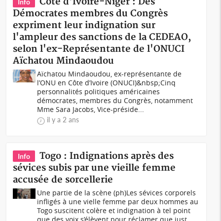
Côte d'Ivoire-Niger : Des
Info
Démocrates membres du Congrès
expriment leur indignation sur
l'ampleur des sanctions de la CEDEAO,
selon l'ex-Représentante de l'ONUCI
Aïchatou Mindaoudou
Aïchatou Mindaoudou, ex-représentante de
l’ONU en Côte d’Ivoire (ONUCI)&nbsp;Cinq
personnalités politiques américaines
démocrates, membres du Congrès, notamment
Mme Sara Jacobs, Vice-préside...
il y a 2 ans
Togo : Indignations après des
Info
sévices subis par une vieille femme
accusée de sorcellerie
Une partie de la scène (ph)Les sévices corporels
infligés à une vielle femme par deux hommes au
Togo suscitent colère et indignation à tel point
que des voix s’élèvent pour réclamer que just...