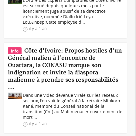
L'Ordre des Experts Comptables de Côte d'Ivoire
est secoué depuis quelques mois par le
licenciement jugé abusif de sa directrice
exécutive, nommée Diallo Irié Leya
Lou.&nbsp;Cette employée d...
il y a 1 an
Côte d'Ivoire: Propos hostiles d'un
Info
Général malien à l'encontre de
Ouattara, la CONASU marque son
indignation et invite la diaspora
malienne à prendre ses responsabilités
...
Dans une vidéo devenue virale sur les réseaux
sociaux, l'on voit le général à la retraite Minkoro
Kané, membre du Conseil national de la
transition (Cnt) au Mali menacer ouvertement de
mort,...
il y a 1 an