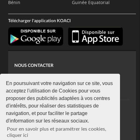
Bénin
Guinée Equatorial
Télécharger l'application KOACI
NOUS CONTACTER
contact@koaci.com
koaci@yahoo.fr
En poursuivant votre navigation sur ce site, vous
+225 07 08 85 52 93
acceptez l'utilisation de Cookies pour vous
proposer des publicités adaptées à vos centres
d'intérêts, pour réaliser des statistiques de
NEWSLETTER
navigation, et pour faciliter le partage
Restez connecté via notre newsletter
d'information sur les réseaux sociaux.
S'abonner
Pour en savoir plus et paramétrer les cookies,
Se désabonner
cliquer ici