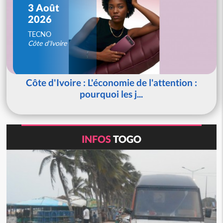
3 Août
2026
TECNO
Côte d'Ivoire
Côte d'Ivoire : L'économie de l'attention :
pourquoi les j...
INFOS
TOGO