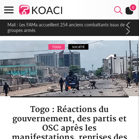
0
Mali : Les FAMa accueillent 254 anciens combattants issus de
groupes armés
TOGO
SOCIÉTÉ
Togo : Réactions du
gouvernement, des partis et
OSC après les
manifestations, reprises des