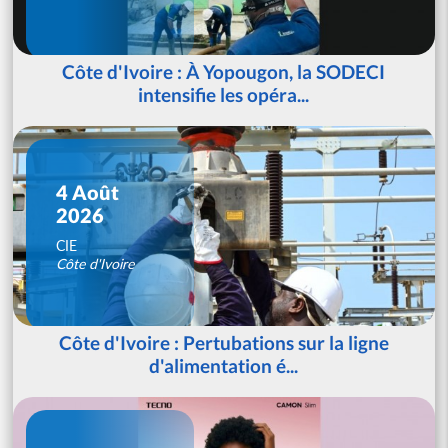
Côte d'Ivoire : À Yopougon, la SODECI
intensifie les opéra...
4 Août
2026
CIE
Côte d'Ivoire
Côte d'Ivoire : Pertubations sur la ligne
d'alimentation é...