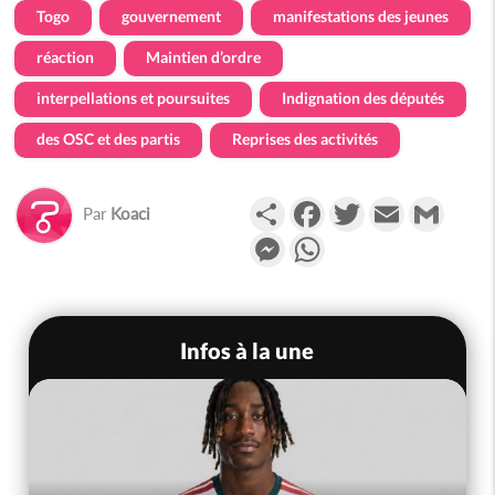
Togo
gouvernement
manifestations des jeunes
réaction
Maintien d’ordre
interpellations et poursuites
Indignation des députés
des OSC et des partis
Reprises des activités
Partager
Facebook
Twitter
Email
Gmail
Par
Koaci
Messenger
WhatsApp
Infos à la une