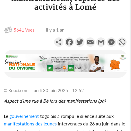
activités à Lomé
5641 Vues
Il y a 1 an
Partager
Facebook
Twitter
Email
Gmail
Messen
W
© Koaci.com - lundi 30 juin 2025 - 12:52
Aspect d’une rue à Bè lors des manifestations (ph)
Le
gouvernement
togolais a rompu le silence suite aux
manifestations des jeunes
intervenues du 26 au juin dans le