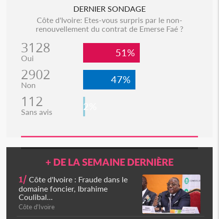
DERNIER SONDAGE
Côte d'Ivoire: Etes-vous surpris par le non-
renouvellement du contrat de Emerse Faé ?
3128
51%
Oui
2902
47%
Non
112
2%
Sans avis
+ DE LA SEMAINE DERNIÈRE
1/
Côte d'Ivoire : Fraude dans le
domaine foncier, Ibrahime
Coulibal...
Côte d'Ivoire