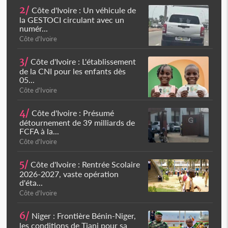
2/
Côte d'Ivoire : Un véhicule de
la GESTOCI circulant avec un
numér...
Côte d'Ivoire
3/
Côte d'Ivoire : L'établissement
de la CNI pour les enfants dès
05...
Côte d'Ivoire
4/
Côte d'Ivoire : Présumé
détournement de 39 milliards de
FCFA à la...
Côte d'Ivoire
5/
Côte d'Ivoire : Rentrée Scolaire
2026-2027, vaste opération
d'éta...
Côte d'Ivoire
6/
Niger : Frontière Bénin-Niger,
les conditions de Tiani pour sa