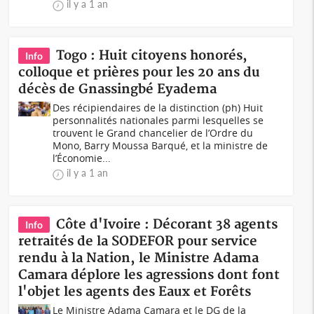
il y a 1 an
Togo : Huit citoyens honorés,
Info
colloque et prières pour les 20 ans du
décès de Gnassingbé Eyadema
Des récipiendaires de la distinction (ph) Huit
personnalités nationales parmi lesquelles se
trouvent le Grand chancelier de l’Ordre du
Mono, Barry Moussa Barqué, et la ministre de
l’Économie...
il y a 1 an
Côte d'Ivoire : Décorant 38 agents
Info
retraités de la SODEFOR pour service
rendu à la Nation, le Ministre Adama
Camara déplore les agressions dont font
l'objet les agents des Eaux et Forêts
Le Ministre Adama Camara et le DG de la