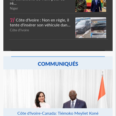
ré...
Niger
7/
Côte d'Ivoire : Non en règle, il
tente d'insérer son véhicule dan...
Côte d'Ivoire
COMMUNIQUÉS
Côte d'Ivoire-Canada: Tiémoko Meyliet Koné