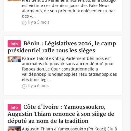
Président du Parlement ivoirien, Adama Bictogo,
est victime ces derniers jours des Fake News
alarmants, de son prétendu « enlèvement » par
des «...
il y a 5 mois
Bénin : Législatives 2026, le camp
Info
présidentiel rafle tous les sièges
Patrice TalonLe&nbsp;Parlement béninois est
aux mains du pouvoir sans aucun député pour
l’opposition.Le Cour constitutionnelle a
validé&nbsp;lundi​&nbsp;les résultats&nbsp;des
élections légi...
il y a 6 mois
Côte d'Ivoire : Yamoussoukro,
Info
Augustin Thiam renonce à son siège de
député au nom de la tradition
Augustin Thiam à Yamoussoukro (Ph Koaci) Élu à