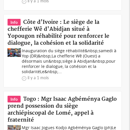
il y a 1 mois
Côte d'Ivoire : Le siège de la
Info
chefferie Wê d'Abidjan situé à
Yopougon réhabilité pour renforcer le
dialogue, la cohésion et la solidarité
Inauguration du siège réhabilité&nbsp;samedi à
Yop (DR)&nbsp;La chefferie Wê (Ouest) a
désormais un&nbsp;siège à Abidjan&nbsp;pour
renforcer le dialogue, la cohésion et la
solidaritéLe&nbsp;...
il y a 1 mois
Togo : Mgr Isaac Agbéménya Gaglo
Info
prend possession du siège
archiépiscopal de Lomé, appel à
fraternité
Mgr Isaac Jogues Kodjo Agbéménya Gaglo (ph)Le