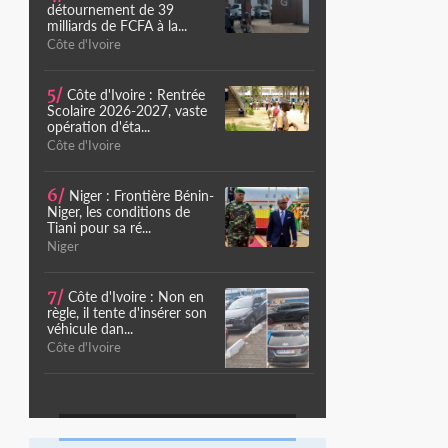
détournement de 39
milliards de FCFA à la...
Côte d'Ivoire
5/
Côte d'Ivoire : Rentrée
Scolaire 2026-2027, vaste
opération d'éta...
Côte d'Ivoire
6/
Niger : Frontière Bénin-
Niger, les conditions de
Tiani pour sa ré...
Niger
7/
Côte d'Ivoire : Non en
règle, il tente d'insérer son
véhicule dan...
Côte d'Ivoire