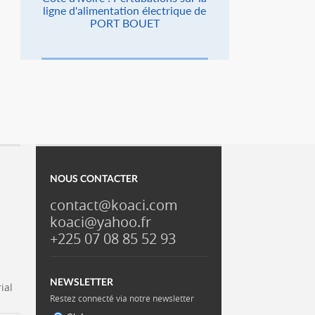
ligne d'alimentation électrique de
PORT BOUET
NOUS CONTACTER
contact@koaci.com
koaci@yahoo.fr
+225 07 08 85 52 93
NEWSLETTER
ial
Restez connecté via notre newsletter