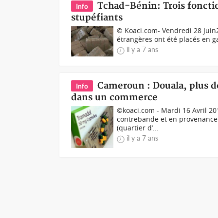
Tchad-Bénin: Trois fonctio
Info
stupéfiants
© Koaci.com- Vendredi 28 Juin2
étrangères ont été placés en gar
il y a 7 ans
Cameroun : Douala, plus d
Info
dans un commerce
©koaci.com - Mardi 16 Avril 20
contrebande et en provenance 
(quartier d’...
il y a 7 ans