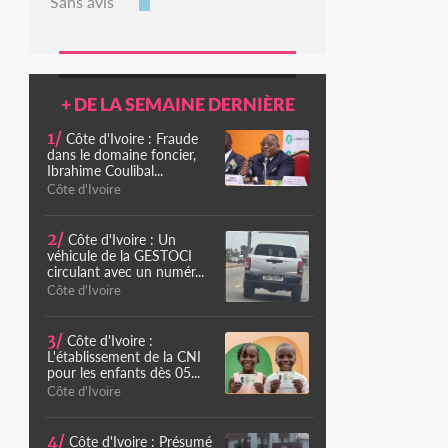
Sans avis
+ DE LA SEMAINE DERNIÈRE
1/
Côte d'Ivoire : Fraude
dans le domaine foncier,
Ibrahime Coulibal...
Côte d'Ivoire
2/
Côte d'Ivoire : Un
véhicule de la GESTOCI
circulant avec un numér...
Côte d'Ivoire
3/
Côte d'Ivoire :
L'établissement de la CNI
pour les enfants dès 05...
Côte d'Ivoire
4/
Côte d'Ivoire : Présumé