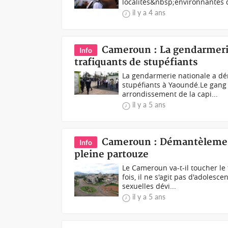
localités&nbsp;environnantes d
il y a 4 ans
Cameroun : La gendarmeri
Info
trafiquants de stupéfiants
La gendarmerie nationale a dé
stupéfiants à Yaoundé.Le gang 
arrondissement de la capi...
il y a 5 ans
Cameroun : Démantèlement
Info
pleine partouze
Le Cameroun va-t-il toucher le
fois, il ne s'agit pas d'adoles
sexuelles dévi...
il y a 5 ans