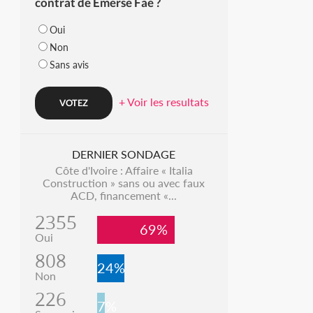
contrat de Emerse Faé ?
Oui
Non
Sans avis
+ Voir les resultats
DERNIER SONDAGE
Côte d'Ivoire : Affaire « Italia
Construction » sans ou avec faux
ACD, financement «...
2355
69%
Oui
808
24%
Non
226
7%