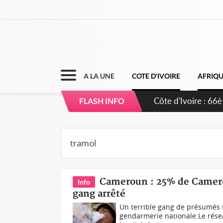
A LA UNE
COTE D'IVOIRE
AFRIQ
Côte d'Ivoire : 66è
FLASH INFO
grands investissem
Cameroun : 25% de Camero
Info
gang arrêté
Un terrible gang de présumés t
gendarmerie nationale.Le résea