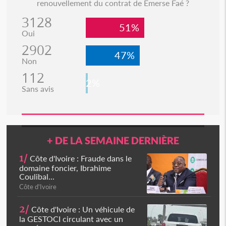
renouvellement du contrat de Emerse Faé ?
3128
51%
Oui
2902
47%
Non
112
2%
Sans avis
+ DE LA SEMAINE DERNIÈRE
1/
Côte d'Ivoire : Fraude dans le
domaine foncier, Ibrahime
Coulibal...
Côte d'Ivoire
2/
Côte d'Ivoire : Un véhicule de
la GESTOCI circulant avec un