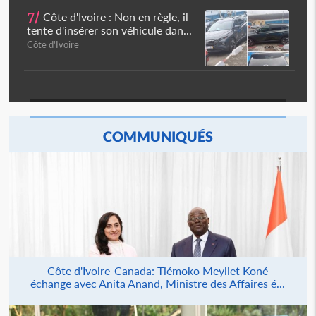
7/
Côte d'Ivoire : Non en règle, il
tente d'insérer son véhicule dan...
Côte d'Ivoire
COMMUNIQUÉS
Côte d'Ivoire-Canada: Tiémoko Meyliet Koné
échange avec Anita Anand, Ministre des Affaires é...