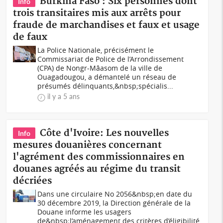
Burkina Faso : Six personnes dont
Info
trois transitaires mis aux arrêts pour
fraude de marchandises et faux et usage
de faux
La Police Nationale, précisément le
Commissariat de Police de l’Arrondissement
(CPA) de Nongr-Mâasom de la ville de
Ouagadougou, a démantelé un réseau de
présumés délinquants,&nbsp;spécialis...
il y a 5 ans
Côte d'Ivoire: Les nouvelles
Info
mesures douanières concernant
l'agrément des commissionnaires en
douanes agréés au régime du transit
décriées
Dans une circulaire No 2056&nbsp;en date du
30 décembre 2019, la Direction générale de la
Douane informe les usagers
de&nbsp;l’aménagement des critères d’éligibilité