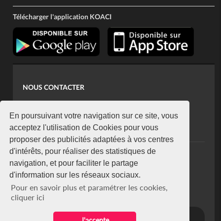
Télécharger l'application KOACI
NOUS CONTACTER
contact@koaci.com
koaci@yahoo.fr
En poursuivant votre navigation sur ce site, vous
+225 07 08 85 52 93
acceptez l'utilisation de Cookies pour vous
proposer des publicités adaptées à vos centres
d'intérêts, pour réaliser des statistiques de
NEWSLETTER
navigation, et pour faciliter le partage
Restez connecté via notre newsletter
d'information sur les réseaux sociaux.
S'abonner
Pour en savoir plus et paramétrer les cookies,
Se désabonner
cliquer ici
J'accepte