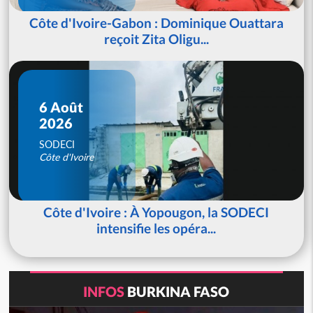
Côte d'Ivoire-Gabon : Dominique Ouattara
reçoit Zita Oligu...
6 Août
2026
SODECI
Côte d'Ivoire
Côte d'Ivoire : À Yopougon, la SODECI
intensifie les opéra...
INFOS
BURKINA FASO