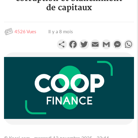
de capitaux
4526 Vues
Il y a 8 mois
Partager
Facebook
Twitter
Email
Gmail
Messen
W
© Koaci.com - mercredi 12 novembre 2025 - 23:44