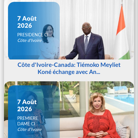
7 Août
2026
PRESIDENCE CI
Côte d'Ivoire
Côte d'Ivoire-Canada: Tiémoko Meyliet
Koné échange avec An...
7 Août
2026
PREMIERE
DAME CI
Côte d'Ivoire