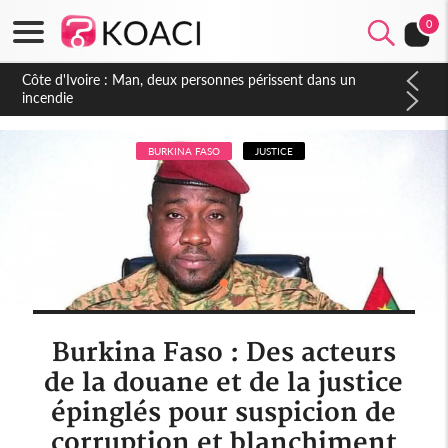
0
Côte d'Ivoire : Séileu, la célébration de la fête nationale
transformée en vaste campagne contre les produits
dépigmentants dangereux
BURKINA FASO
JUSTICE
Burkina Faso : Des acteurs
de la douane et de la justice
épinglés pour suspicion de
corruption et blanchiment