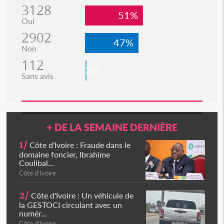
3128
51%
Oui
2902
47%
Non
112
2%
Sans avis
+ DE LA SEMAINE DERNIÈRE
1/
Côte d'Ivoire : Fraude dans le
domaine foncier, Ibrahime
Coulibal...
Côte d'Ivoire
2/
Côte d'Ivoire : Un véhicule de
la GESTOCI circulant avec un
numér...
Côte d'Ivoire