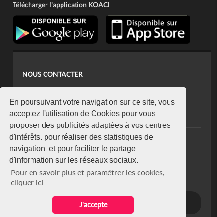
Télécharger l'application KOACI
NOUS CONTACTER
contact@koaci.com
koaci@yahoo.fr
En poursuivant votre navigation sur ce site, vous
+225 07 08 85 52 93
acceptez l'utilisation de Cookies pour vous
proposer des publicités adaptées à vos centres
d'intérêts, pour réaliser des statistiques de
NEWSLETTER
navigation, et pour faciliter le partage
Restez connecté via notre newsletter
d'information sur les réseaux sociaux.
S'abonner
Pour en savoir plus et paramétrer les cookies,
Se désabonner
cliquer ici
J'accepte