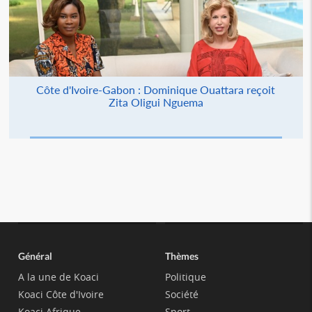
Côte d'Ivoire-Gabon : Dominique Ouattara reçoit
Zita Oligui Nguema
Général
Thèmes
A la une de Koaci
Politique
Koaci Côte d'Ivoire
Société
Koaci Afrique
Sport