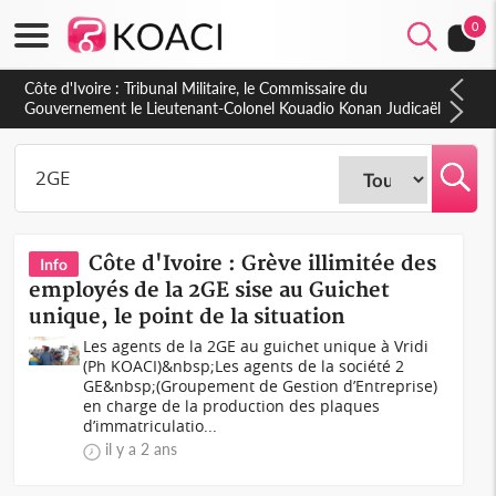
0
Côte d'Ivoire : Tribunal Militaire, le Commissaire du
Gouvernement le Lieutenant-Colonel Kouadio Konan Judicaël
fait le bilan de l'année judiciaire 2025-2026
Côte d'Ivoire : Grève illimitée des
Info
employés de la 2GE sise au Guichet
unique, le point de la situation
Les agents de la 2GE au guichet unique à Vridi
(Ph KOACI)&nbsp;Les agents de la société 2
GE&nbsp;(Groupement de Gestion d’Entreprise)
en charge de la production des plaques
d’immatriculatio...
il y a 2 ans