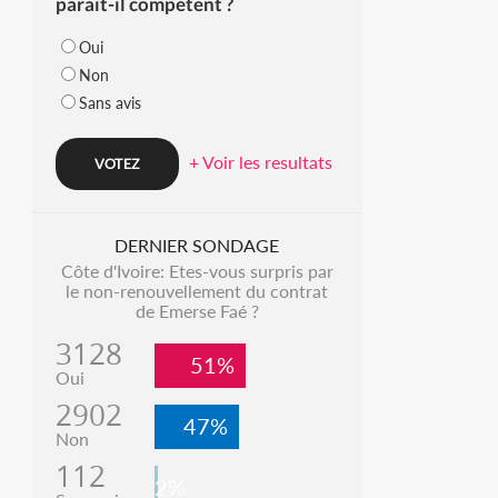
parait-il compétent ?
Oui
Non
Sans avis
+ Voir les resultats
DERNIER SONDAGE
Côte d'Ivoire: Etes-vous surpris par
le non-renouvellement du contrat
de Emerse Faé ?
3128
51%
Oui
2902
47%
Non
112
2%