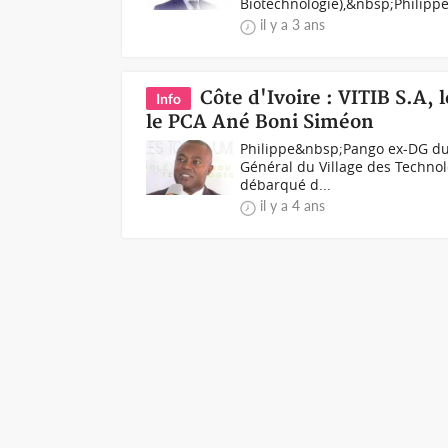
Biotechnologie),&nbsp;Philippe 
il y a 3 ans
Côte d'Ivoire : VITIB S.A,
Info
le PCA Ané Boni Siméon
Philippe&nbsp;Pango ex-DG du 
Général du Village des Technolo
débarqué d...
il y a 4 ans