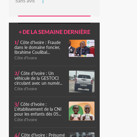
Sans avis
+ DE LA SEMAINE DERNIÈRE
1/
Côte d'Ivoire : Fraude
dans le domaine foncier,
Ibrahime Coulibal...
Côte d'Ivoire
2/
Côte d'Ivoire : Un
véhicule de la GESTOCI
circulant avec un numér...
Côte d'Ivoire
3/
Côte d'Ivoire :
L'établissement de la CNI
pour les enfants dès 05...
Côte d'Ivoire
4/
Côte d'Ivoire : Présumé