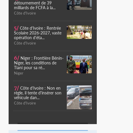
détournement de 39
milliards de FCFA à la...
Côte d'Ivoire
5/
Côte d'Ivoire : Rentrée
Scolaire 2026-2027, vaste
opération d'éta...
Côte d'Ivoire
6/
Niger : Frontière Bénin-
Niger, les conditions de
Tiani pour sa ré...
Niger
7/
Côte d'Ivoire : Non en
règle, il tente d'insérer son
véhicule dan...
Côte d'Ivoire