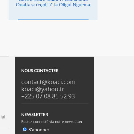
Ouattara reçoit Zita Oligui Nguema
NOUS CONTACTER
contact@koaci.com
koaci@yahoo.fr
+225 07 08 85 52 93
NEWSLETTER
ial
Restez connecté via notre newsletter
S'abonner