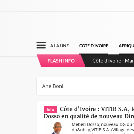
A LA UNE
COTE D'IVOIRE
AFRIQ
Côte d'Ivoire : Ma
FLASH INFO
Côte d'Ivoire : VITIB S.A
Info
Dosso en qualité de nouveau Dir
Mebeti Dosso, nouveau DG du V
du&nbsp;VITIB S.A. (Village des