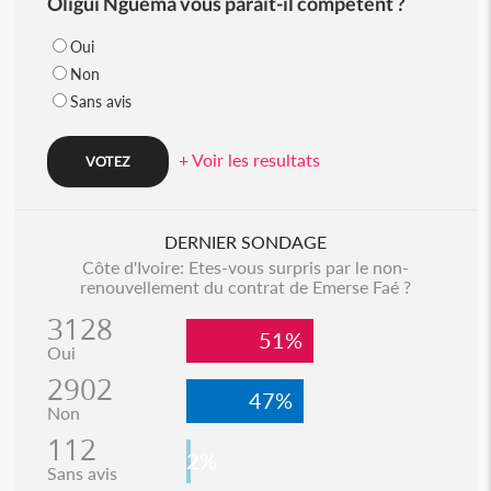
Oligui Nguema vous parait-il compétent ?
Oui
Non
Sans avis
+ Voir les resultats
DERNIER SONDAGE
Côte d'Ivoire: Etes-vous surpris par le non-
renouvellement du contrat de Emerse Faé ?
3128
51%
Oui
2902
47%
Non
112
2%
Sans avis