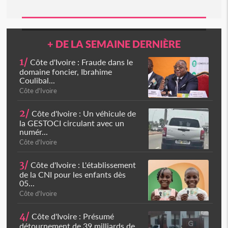
+ DE LA SEMAINE DERNIÈRE
1/
Côte d'Ivoire : Fraude dans le
domaine foncier, Ibrahime
Coulibal...
Côte d'Ivoire
2/
Côte d'Ivoire : Un véhicule de
la GESTOCI circulant avec un
numér...
Côte d'Ivoire
3/
Côte d'Ivoire : L'établissement
de la CNI pour les enfants dès
05...
Côte d'Ivoire
4/
Côte d'Ivoire : Présumé
détournement de 39 milliards de