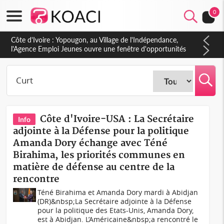
0
Côte d'Ivoire : Yopougon, au Village de l'Indépendance,
l'Agence Emploi Jeunes ouvre une fenêtre d'opportunités
pour la jeunesse ivoirienne
Côte d'Ivoire-USA : La Secrétaire
Info
adjointe à la Défense pour la politique
Amanda Dory échange avec Téné
Birahima, les priorités communes en
matière de défense au centre de la
rencontre
Téné Birahima et Amanda Dory mardi à Abidjan
(DR)&nbsp;La Secrétaire adjointe à la Défense
pour la politique des Etats-Unis, Amanda Dory,
est à Abidjan. L’Américaine&nbsp;a rencontré le