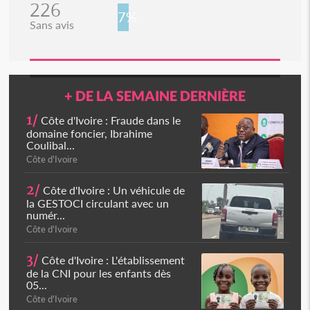
226
7%
Sans avis
+ DE LA SEMAINE DERNIÈRE
1/
Côte d'Ivoire : Fraude dans le
domaine foncier, Ibrahime
Coulibal...
Côte d'Ivoire
2/
Côte d'Ivoire : Un véhicule de
la GESTOCI circulant avec un
numér...
Côte d'Ivoire
3/
Côte d'Ivoire : L'établissement
de la CNI pour les enfants dès
05...
Côte d'Ivoire