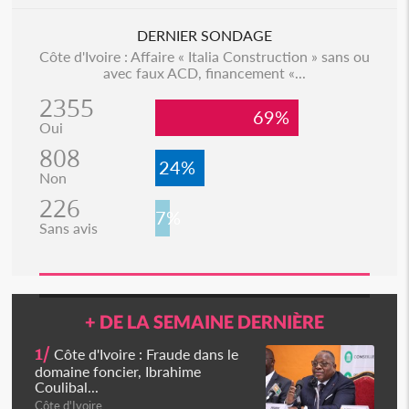
DERNIER SONDAGE
Côte d'Ivoire : Affaire « Italia Construction » sans ou
avec faux ACD, financement «...
2355
69%
Oui
808
24%
Non
226
7%
Sans avis
+ DE LA SEMAINE DERNIÈRE
1/
Côte d'Ivoire : Fraude dans le
domaine foncier, Ibrahime
Coulibal...
Côte d'Ivoire