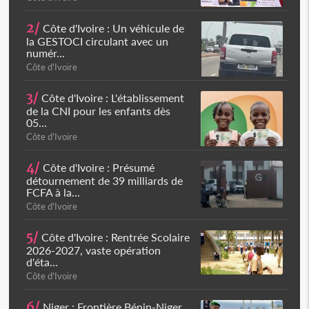
2/
Côte d'Ivoire : Un véhicule de
la GESTOCI circulant avec un
numér...
Côte d'Ivoire
3/
Côte d'Ivoire : L'établissement
de la CNI pour les enfants dès
05...
Côte d'Ivoire
4/
Côte d'Ivoire : Présumé
détournement de 39 milliards de
FCFA à la...
Côte d'Ivoire
5/
Côte d'Ivoire : Rentrée Scolaire
2026-2027, vaste opération
d'éta...
Côte d'Ivoire
6/
Niger : Frontière Bénin-Niger,