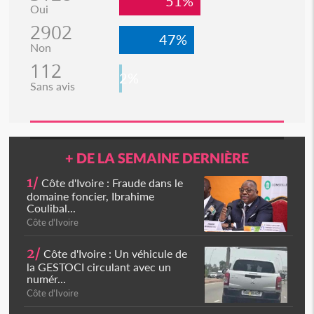
51%
Oui
2902
47%
Non
112
2%
Sans avis
+ DE LA SEMAINE DERNIÈRE
1/
Côte d'Ivoire : Fraude dans le
domaine foncier, Ibrahime
Coulibal...
Côte d'Ivoire
2/
Côte d'Ivoire : Un véhicule de
la GESTOCI circulant avec un
numér...
Côte d'Ivoire