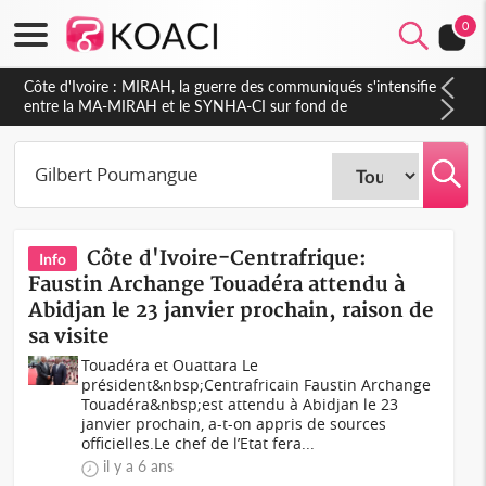
0
Côte d'Ivoire : MIRAH, la guerre des communiqués s'intensifie
entre la MA-MIRAH et le SYNHA-CI sur fond de
gouvernance et le projet de précompte sur les salaires des
agents
Côte d'Ivoire-Centrafrique:
Info
Faustin Archange Touadéra attendu à
Abidjan le 23 janvier prochain, raison de
sa visite
Touadéra et Ouattara Le
président&nbsp;Centrafricain Faustin Archange
Touadéra&nbsp;est attendu à Abidjan le 23
janvier prochain, a-t-on appris de sources
officielles.Le chef de l’Etat fera...
il y a 6 ans