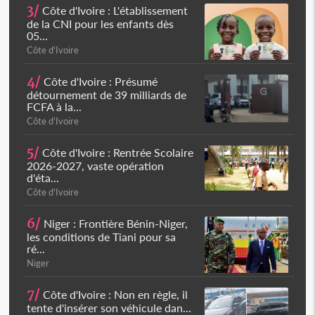
3/
Côte d'Ivoire : L'établissement
de la CNI pour les enfants dès
05...
Côte d'Ivoire
4/
Côte d'Ivoire : Présumé
détournement de 39 milliards de
FCFA à la...
Côte d'Ivoire
5/
Côte d'Ivoire : Rentrée Scolaire
2026-2027, vaste opération
d'éta...
Côte d'Ivoire
6/
Niger : Frontière Bénin-Niger,
les conditions de Tiani pour sa
ré...
Niger
7/
Côte d'Ivoire : Non en règle, il
tente d'insérer son véhicule dan...