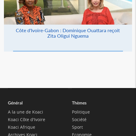
Côte d'Ivoire-Gabon : Dominique Ouattara reçoit
Zita Oligui Nguema
Général
Thèmes
A la une de Koaci
Politique
Koaci Côte d'Ivoire
Société
Koaci Afrique
Sport
Archives Koaci
Economie