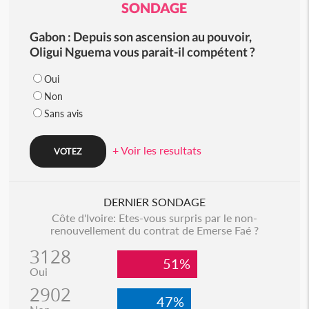
SONDAGE
Gabon : Depuis son ascension au pouvoir,
Oligui Nguema vous parait-il compétent ?
Oui
Non
Sans avis
+ Voir les resultats
DERNIER SONDAGE
Côte d'Ivoire: Etes-vous surpris par le non-
renouvellement du contrat de Emerse Faé ?
3128
51%
Oui
2902
47%