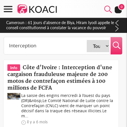
0
Cameroun : 61 jours d'absence de Biya, Hiram Iyodi appelle le
conseil constitutionnel à constater la vacance du pouvoir
Côte d'Ivoire : Interception d'une
Info
cargaison frauduleuse majeure de 200
motos de contrefaçon estimées à 100
millions de FCFA
La saisie des engins mercredi à l’ouest du pays
(DR)&nbsp;Le Comité National de Lutte contre la
Contrefaçon (CNLC) vient de marquer un point
décisif dans la traque des réseaux illicites.Le
m...
il y a 6 mois