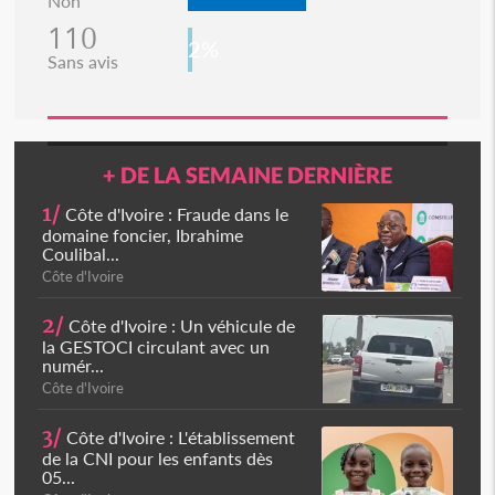
Non
110
2%
Sans avis
+ DE LA SEMAINE DERNIÈRE
1/
Côte d'Ivoire : Fraude dans le
domaine foncier, Ibrahime
Coulibal...
Côte d'Ivoire
2/
Côte d'Ivoire : Un véhicule de
la GESTOCI circulant avec un
numér...
Côte d'Ivoire
3/
Côte d'Ivoire : L'établissement
de la CNI pour les enfants dès
05...