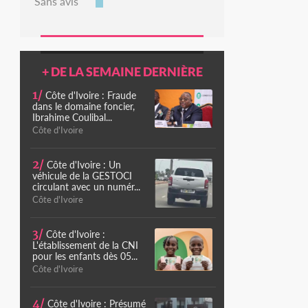
Sans avis
+ DE LA SEMAINE DERNIÈRE
1/
Côte d'Ivoire : Fraude
dans le domaine foncier,
Ibrahime Coulibal...
Côte d'Ivoire
2/
Côte d'Ivoire : Un
véhicule de la GESTOCI
circulant avec un numér...
Côte d'Ivoire
3/
Côte d'Ivoire :
L'établissement de la CNI
pour les enfants dès 05...
Côte d'Ivoire
4/
Côte d'Ivoire : Présumé