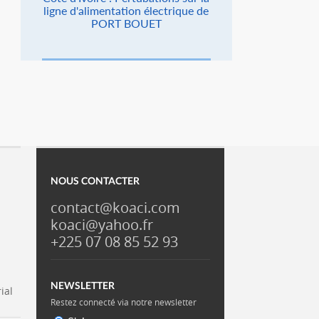
ligne d'alimentation électrique de
PORT BOUET
NOUS CONTACTER
contact@koaci.com
koaci@yahoo.fr
+225 07 08 85 52 93
NEWSLETTER
ial
Restez connecté via notre newsletter