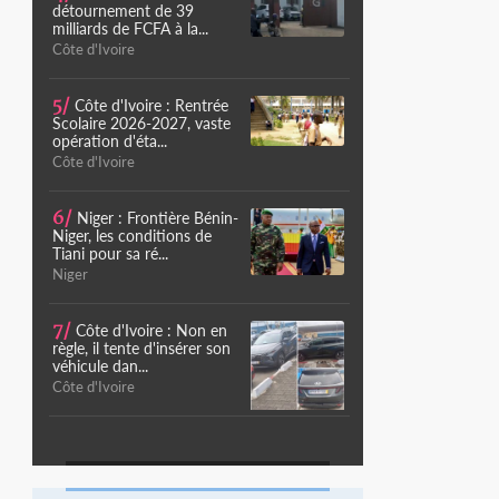
détournement de 39
milliards de FCFA à la...
Côte d'Ivoire
5/
Côte d'Ivoire : Rentrée
Scolaire 2026-2027, vaste
opération d'éta...
Côte d'Ivoire
6/
Niger : Frontière Bénin-
Niger, les conditions de
Tiani pour sa ré...
Niger
7/
Côte d'Ivoire : Non en
règle, il tente d'insérer son
véhicule dan...
Côte d'Ivoire