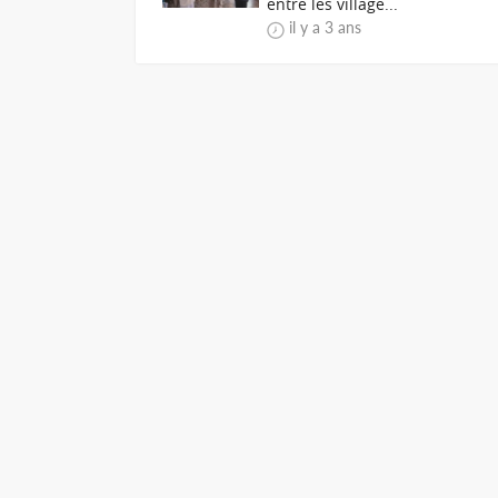
entre les village...
il y a 3 ans