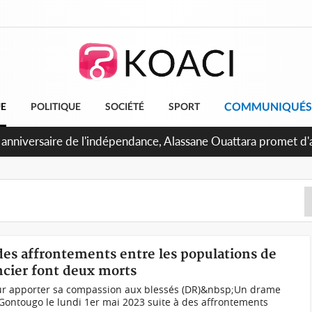
COMMUNIQUÉS
UE
POLITIQUE
SOCIÉTÉ
SPORT
 anniversaire de l'indépendance, Alassane Ouattara promet d'a
ents pour une nation plus forte et plus prospère
des affrontements entre les populations de
oncier font deux morts
our apporter sa compassion aux blessés (DR)&nbsp;Un drame
Gontougo le lundi 1er mai 2023 suite à des affrontements