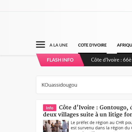
A LA UNE
COTE D'IVOIRE
AFRIQ
Côte d'Ivoire : 66è
FLASH INFO
grands investissem
Côte d'Ivoire : Gontougo, 
Info
deux villages suite à un litige f
Le préfet de région au CHR p
est survenu dans la région du 