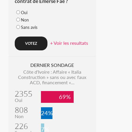
contrat de Emerse Faé ?
Oui
Non
Sans avis
+ Voir les resultats
DERNIER SONDAGE
Côte d'Ivoire : Affaire « Italia
Construction » sans ou avec faux
ACD, financement «...
2355
69%
Oui
808
24%
Non
226
7%