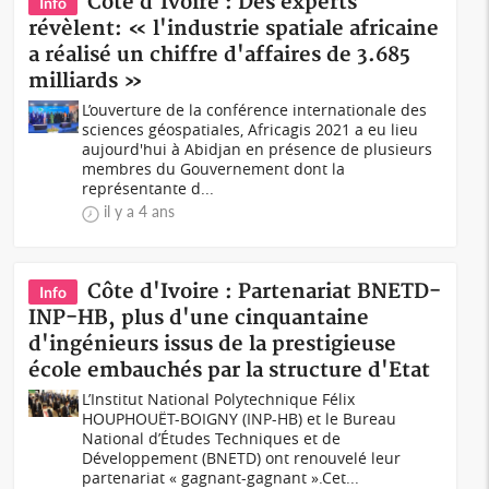
Côte d'Ivoire : Des experts
Info
révèlent: « l'industrie spatiale africaine
a réalisé un chiffre d'affaires de 3.685
milliards »
L’ouverture de la conférence internationale des
sciences géospatiaIes, Africagis 2021 a eu lieu
aujourd'hui à Abidjan en présence de plusieurs
membres du Gouvernement dont la
représentante d...
il y a 4 ans
Côte d'Ivoire : Partenariat BNETD-
Info
INP-HB, plus d'une cinquantaine
d'ingénieurs issus de la prestigieuse
école embauchés par la structure d'Etat
L’Institut National Polytechnique Félix
HOUPHOUËT-BOIGNY (INP-HB) et le Bureau
National d’Études Techniques et de
Développement (BNETD) ont renouvelé leur
partenariat « gagnant-gagnant ».Cet...