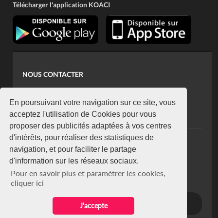
Télécharger l'application KOACI
NOUS CONTACTER
contact@koaci.com
koaci@yahoo.fr
En poursuivant votre navigation sur ce site, vous
+225 07 08 85 52 93
acceptez l'utilisation de Cookies pour vous
proposer des publicités adaptées à vos centres
d'intérêts, pour réaliser des statistiques de
NEWSLETTER
navigation, et pour faciliter le partage
Restez connecté via notre newsletter
d'information sur les réseaux sociaux.
S'abonner
Pour en savoir plus et paramétrer les cookies,
Se désabonner
cliquer ici
J'accepte