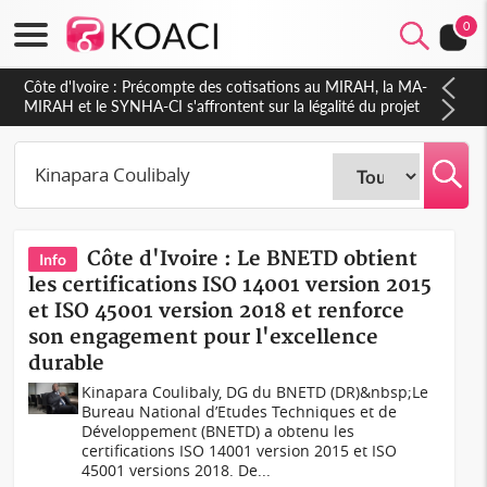
0
Côte d'Ivoire : Précompte des cotisations au MIRAH, la MA-
MIRAH et le SYNHA-CI s'affrontent sur la légalité du projet
Côte d'Ivoire : Le BNETD obtient
Info
les certifications ISO 14001 version 2015
et ISO 45001 version 2018 et renforce
son engagement pour l'excellence
durable
Kinapara Coulibaly, DG du BNETD (DR)&nbsp;Le
Bureau National d’Etudes Techniques et de
Développement (BNETD) a obtenu les
certifications ISO 14001 version 2015 et ISO
45001 versions 2018. De...