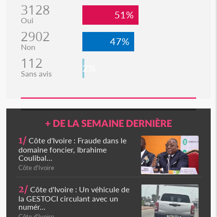
3128
51%
Oui
2902
47%
Non
112
2%
Sans avis
+ DE LA SEMAINE DERNIÈRE
1/
Côte d'Ivoire : Fraude dans le
domaine foncier, Ibrahime
Coulibal...
Côte d'Ivoire
2/
Côte d'Ivoire : Un véhicule de
la GESTOCI circulant avec un
numér...
Côte d'Ivoire