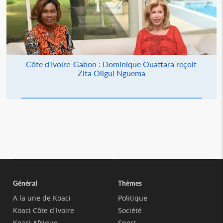
Côte d'Ivoire-Gabon : Dominique Ouattara reçoit
Zita Oligui Nguema
Général
Thèmes
A la une de Koaci
Politique
Koaci Côte d'Ivoire
Société
Koaci Afrique
Sport