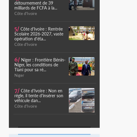
détournement de 39
milliards de FCFA à la...
Côte d'Ivoire
5/
Côte d'Ivoire : Rentrée
Scolaire 2026-2027, vaste
opération d'éta...
Côte d'Ivoire
6/
Niger : Frontière Bénin-
Niger, les conditions de
Tiani pour sa ré...
Niger
7/
Côte d'Ivoire : Non en
règle, il tente d'insérer son
véhicule dan...
Côte d'Ivoire