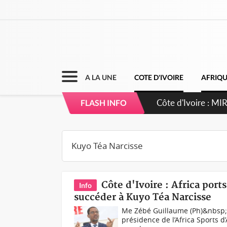
A LA UNE
COTE D'IVOIRE
AFRIQ
Côte d'Ivoire : MI
FLASH INFO
de gouvernance et 
Côte d'Ivoire : Africa por
Info
succéder à Kuyo Téa Narcisse
Me Zébé Guillaume (Ph)&nbsp;Un
présidence de l’Africa Sports 