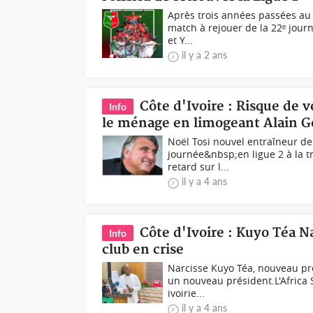
Après trois années passées au p
match à rejouer de la 22ᵉ journ
et Y...
il y a 2 ans
Côte d'Ivoire : Risque de v
Info
le ménage en limogeant Alain G
Noël Tosi nouvel entraîneur de 
journée&nbsp;en ligue 2 à la t
retard sur l...
il y a 4 ans
Côte d'Ivoire : Kuyo Téa Na
Info
club en crise
Narcisse Kuyo Téa, nouveau prés
un nouveau président.L'Africa 
ivoirie...
il y a 4 ans