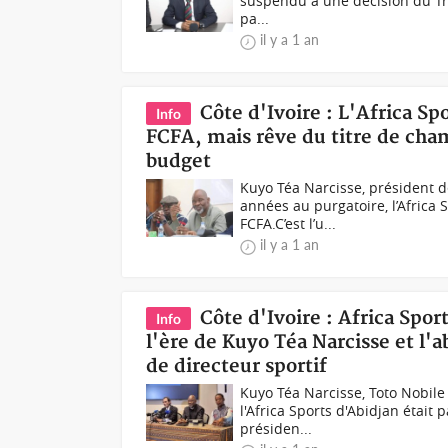
suspendu à une décision du Tri
pa...
il y a 1 an
Côte d'Ivoire : L'Africa S
Info
FCFA, mais rêve du titre de cha
budget
Kuyo Téa Narcisse, président de
années au purgatoire, l’Africa
FCFA.C’est l’u...
il y a 1 an
Côte d'Ivoire : Africa Spor
Info
l'ère de Kuyo Téa Narcisse et l'
de directeur sportif
Kuyo Téa Narcisse, Toto Nobile
l'Africa Sports d'Abidjan était
présiden...