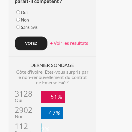
parait-il compétent ?
Oui
Non
Sans avis
+ Voir les resultats
DERNIER SONDAGE
Côte d'Ivoire: Etes-vous surpris par
le non-renouvellement du contrat
de Emerse Faé ?
3128
51%
Oui
2902
47%
Non
112
2%