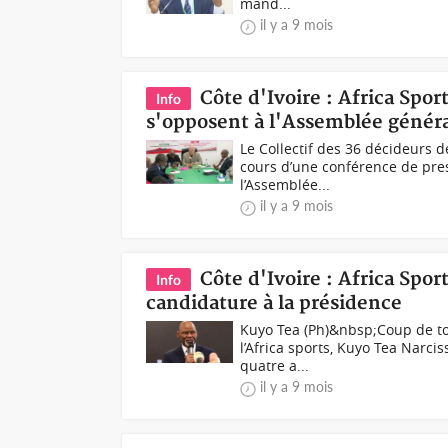
mand...
il y a 9 mois
Côte d'Ivoire : Africa Spor
Info
s'opposent à l'Assemblée généra
Le Collectif des 36 décideurs d
cours d’une conférence de pres
l’Assemblée...
il y a 9 mois
Côte d'Ivoire : Africa Spo
Info
candidature à la présidence
Kuyo Tea (Ph)&nbsp;Coup de ton
l’Africa sports, Kuyo Tea Narci
quatre a...
il y a 9 mois