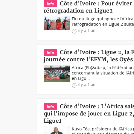
Côte d'Ivoire : Pour éviter
Info
rétrogradation en Ligue2
Fin du litige qui oppose l’Afric
rétrogradation en Ligue 2 suite
il y a 1 an
Côte d'Ivoire : Ligue 2, la
Info
journée contre l'EFYM, les Oyés
Africa (Ph)&nbsp;La Fédération 
concernant la situation de l’Af
en Ligu...
il y a 1 an
Côte d'Ivoire : L'Africa sai
Info
qui l'impose de jouer en Ligue 2
Ligue1
Kuyo Téa, président de l’Africa