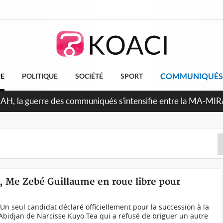
COMMUNIQUÉS
UE
POLITIQUE
SOCIÉTÉ
SPORT
RAH, la guerre des communiqués s'intensifie entre la MA-MI
le projet de précompte sur les salaires des agents
ts, Me Zebé Guillaume en roue libre pour
 seul candidat déclaré officiellement pour la succession à la
d’Abidjan de Narcisse Kuyo Tea qui a refusé de briguer un autre