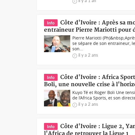
il y a 1 an
Côte d'Ivoire : Après sa mo
Info
entraineur Pierre Mariotti pour d
Pierre Mariotti (Ph)&nbsp;Aprè
se sépare de son entraineur, le
son...
il y a 2 ans
Côte d'Ivoire : Africa Spor
Info
Boli, une nouvelle crise à l'horiz
Kuyo Té et Roger Boli Une tensi
de l’Africa Sports, et son direct
il y a 2 ans
Côte d'Ivoire : Ligue 2, Y
Info
l'Africa de retrouver la Ligue 1