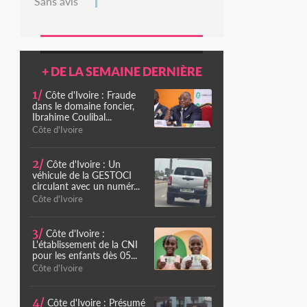
Sans avis
+ DE LA SEMAINE DERNIÈRE
1/
Côte d'Ivoire : Fraude
dans le domaine foncier,
Ibrahime Coulibal...
Côte d'Ivoire
2/
Côte d'Ivoire : Un
véhicule de la GESTOCI
circulant avec un numér...
Côte d'Ivoire
3/
Côte d'Ivoire :
L'établissement de la CNI
pour les enfants dès 05...
Côte d'Ivoire
4/
Côte d'Ivoire : Présumé