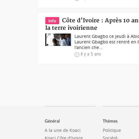
Côte d'Ivoire : Après 10 a
Info
la terre ivoirienne
Laurent Gbagbo ce jeudi à Abid
Laurent Gbagbo est rentré en C
l'ancien che...
il y a 5 ans
Général
Thèmes
A la une de Koaci
Politique
Koaci Côte d'Ivoire
Société