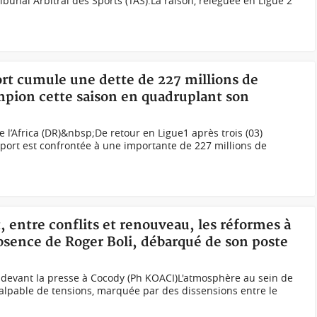
bunal Arbitral des Sports (TAS).La raison, reléguée en Ligue 2
port cumule une dette de 227 millions de
mpion cette saison en quadruplant son
 l’Africa (DR)&nbsp;De retour en Ligue1 après trois (03)
 Sport est confrontée à une importante de 227 millions de
t, entre conflits et renouveau, les réformes à
absence de Roger Boli, débarqué de son poste
 devant la presse à Cocody (Ph KOACI)L'atmosphère au sein de
 palpable de tensions, marquée par des dissensions entre le